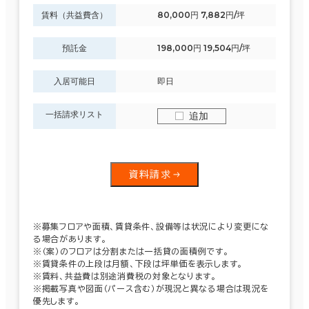
賃料（共益費含）
80,000円 7,882円/坪
預託金
198,000円 19,504円/坪
入居可能日
即日
一括請求リスト
追加
資料請求
※募集フロアや面積、賃貸条件、設備等は状況により変更にな
る場合があります。
※（案）のフロアは分割または一括貸の面積例です。
※賃貸条件の上段は月額、下段は坪単価を表示します。
※賃料、共益費は別途消費税の対象となります。
※掲載写真や図面（パース含む）が現況と異なる場合は現況を
優先します。