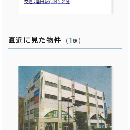
交通：酒田駅(JR) 2分
（
1
）
直近に見た物件
棟