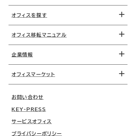
オフィスを探す
オフィス移転マニュアル
エリアから探す
地図から探す
企業情報
オフィス探しのためのチェックポイント
路線・駅から探す
移転コストシミュレーション
オフィスマーケット
会社概要
移転スケジュール
支店情報
オフィス移転Q&A
お問い合わせ
東京
三鬼商事が選ばれる理由
KEY-PRESS
大阪
一般事業主行動計画
サービスオフィス
名古屋
採用情報
プライバシーポリシー
札幌