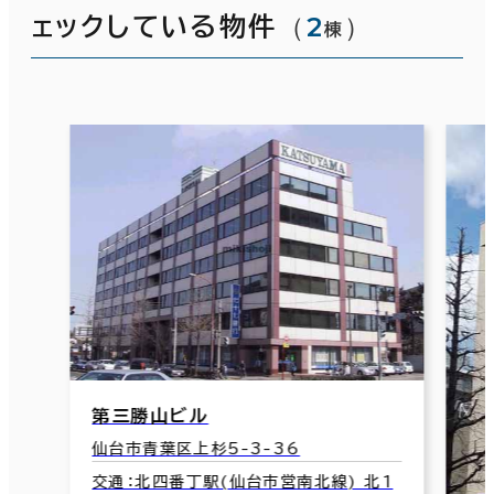
（
2
）
ェックしている物件
棟
第三勝山ビル
仙台市青葉区上杉5-3-36
交通：北四番丁駅(仙台市営南北線) 北1