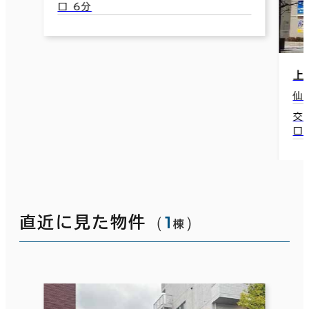
口 6分
上
仙
交
口
（
1
）
直近に見た物件
棟