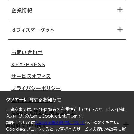
地図から探す
企業情報
オフィス探しのためのチェックポイント
路線・駅から探す
移転コストシミュレーション
オフィスマーケット
会社概要
移転スケジュール
支店情報
オフィス移転Q&A
お問い合わせ
東京
三鬼商事が選ばれる理由
KEY-PRESS
大阪
一般事業主行動計画
サービスオフィス
名古屋
採用情報
プライバシーポリシー
札幌
ご契約者様の声
クッキーに関するお知らせ
ご利用にあたって
仙台
三鬼商事では、サイト閲覧者の利便性向上(サイトのサービス・各種
Cookie等の利用について
横浜
入力補助)のためにCookieを使用します。
詳細については
Cookie等の利用について
をご確認ください。
福岡
都道府県から探す
Cookieをブロックすると、お客様へのサービスの提供や改善に影