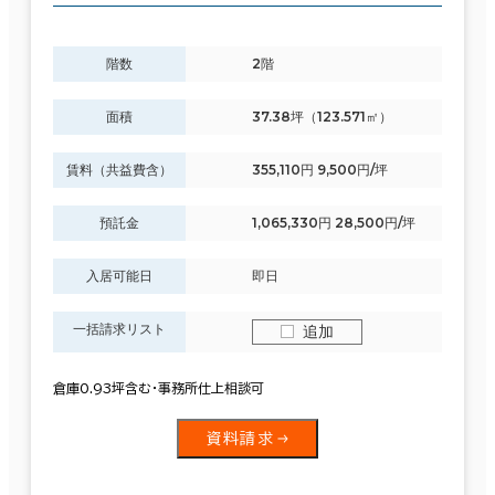
階数
2階
面積
37.38坪（123.571㎡）
賃料（共益費含）
355,110円 9,500円/坪
預託金
1,065,330円 28,500円/坪
入居可能日
即日
一括請求リスト
追加
倉庫0.93坪含む・事務所仕上相談可
資料請求