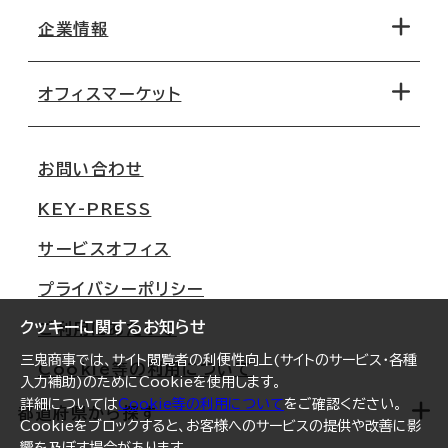
地図から探す
企業情報
オフィス探しのためのチェックポイント
路線・駅から探す
移転コストシミュレーション
オフィスマーケット
会社概要
移転スケジュール
支店情報
オフィス移転Q&A
お問い合わせ
東京
三鬼商事が選ばれる理由
KEY-PRESS
大阪
一般事業主行動計画
サービスオフィス
名古屋
採用情報
プライバシーポリシー
札幌
ご契約者様の声
クッキーに関するお知らせ
ご利用にあたって
仙台
三鬼商事では、サイト閲覧者の利便性向上(サイトのサービス・各種
Cookie等の利用について
横浜
入力補助)のためにCookieを使用します。
詳細については
Cookie等の利用について
をご確認ください。
福岡
都道府県から探す
Cookieをブロックすると、お客様へのサービスの提供や改善に影