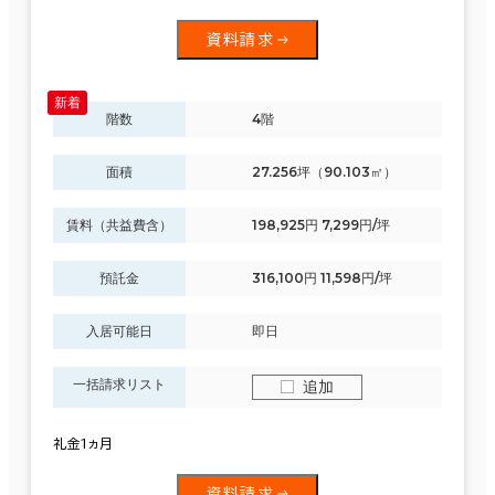
資料請求
階数
4階
面積
27.256坪（90.103㎡）
賃料（共益費含）
198,925円 7,299円/坪
預託金
316,100円 11,598円/坪
入居可能日
即日
一括請求リスト
追加
礼金1ヵ月
資料請求