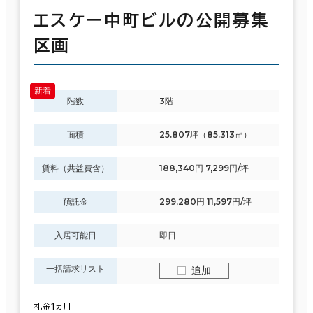
エスケー中町ビルの公開募集
区画
階数
3階
面積
25.807坪（85.313㎡）
賃料（共益費含）
188,340円 7,299円/坪
預託金
299,280円 11,597円/坪
入居可能日
即日
一括請求リスト
追加
礼金1ヵ月