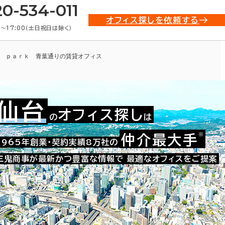
20-534-011
オフィス探しを依頼する
0〜17:00（土日祝日は除く）
 ｐａｒｋ 青葉通りの賃貸オフィス
仙台
オフィス探し
の
は
※
仲介最大手
002-40699
1965年創業・契約実績8万社の
お問い合わせ番号：
三鬼商事が最新かつ豊富な情報で
最適なオフィスをご提案