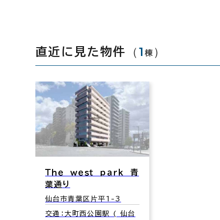
（
1
）
直近に見た物件
棟
Ｔｈｅ ｗｅｓｔ ｐａｒｋ 青
葉通り
仙台市青葉区片平1-3
交通：大町西公園駅 ( 仙台