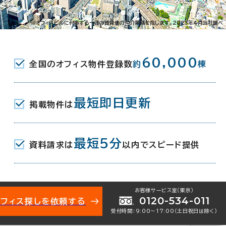
片平1-3（予定）
※オフィスビルに付帯する一連の賃貸借の仲介業務を指します。2023年4月当社調べ
園駅 ( 仙台市営東西線 ) 東1口 2分
60,000
全国のオフィス物件登録数
約
棟
番町駅 ( 仙台市営東西線 ) 北2口 10分
最短即日更新
掲載物件は
月(予定)
最短5分
資料請求は
以内でスピード提供
お客様サービス室（東京）
0120-534-011
オフィス探しを依頼する
受付時間：9:00〜17:00（土日祝日は除く）