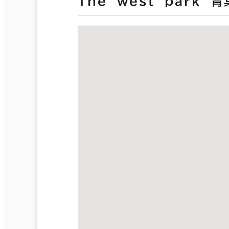
Ｔｈｅ ｗｅｓｔ ｐａｒｋ