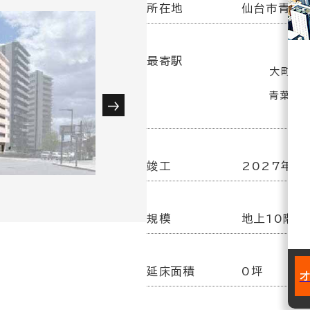
所在地
仙台市青葉区
最寄駅
大町西公
青葉通一
竣工
2027年 3
規模
地上10階建
延床面積
0坪