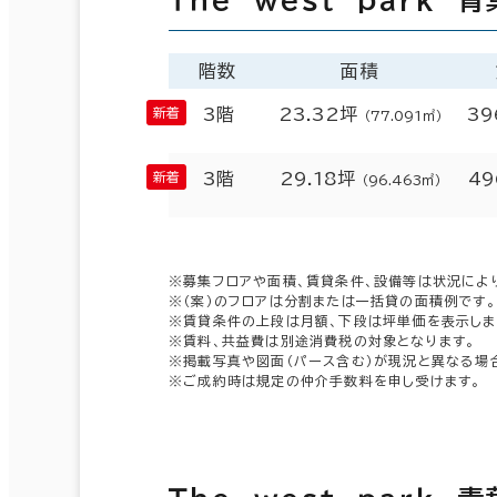
階数
面積
3階
23.32坪
39
（77.091㎡）
3階
29.18坪
49
（96.463㎡）
※募集フロアや面積、賃貸条件、設備等は状況によ
※（案）のフロアは分割または一括貸の面積例です。
※賃貸条件の上段は月額、下段は坪単価を表示しま
※賃料、共益費は別途消費税の対象となります。
※掲載写真や図面（パース含む）が現況と異なる場
※ご成約時は規定の仲介手数料を申し受けます。