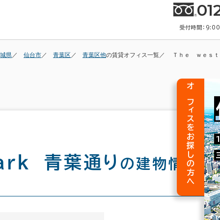
01
受付時間：9:0
城県
仙台市
青葉区
青葉区他
の賃貸オフィス一覧
Ｔｈｅ ｗｅｓｔ
オフィスをお探しの方へ
ｐａｒｋ 青葉通り
の建物情報