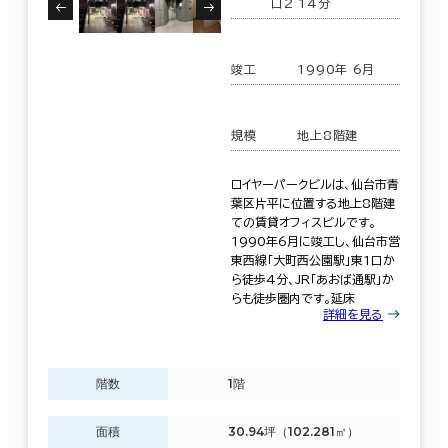
口2 14分
竣工
1990年 6月
規模
地上8階建
ロイヤーパークビルは、仙台市青
葉区片平に位置する地上8階建
ての賃貸オフィスビルです。
1990年6月に竣工し、仙台市営
東西線「大町西公園駅」東1口か
ら徒歩4分、JR「あおば通駅」か
らも徒歩圏内です。延床
詳細を見る
階数
1階
面積
30.94坪（102.281㎡）