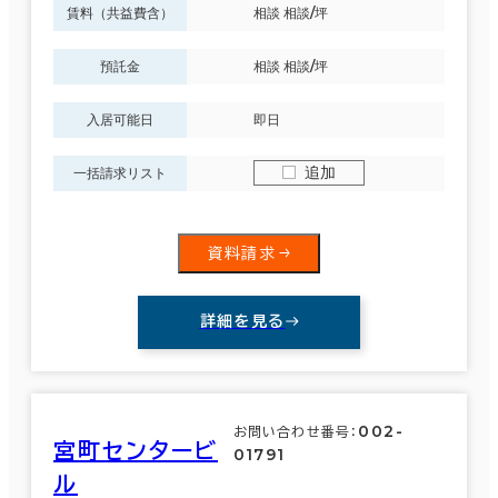
賃料（共益費含）
相談 相談/坪
太白区
(3)
６か月以上
預託金
相談 相談/坪
29室
(9棟)
入居可能日
即日
該当数
築年数
追加
一括請求リスト
この条件で検索する
建築中
1年以内
5年以内
10年以内
20年以内
30年以内
資料請求
詳細を見る
階数
1階
2階以上
002-
お問い合わせ番号：
宮町センタービ
01791
ル