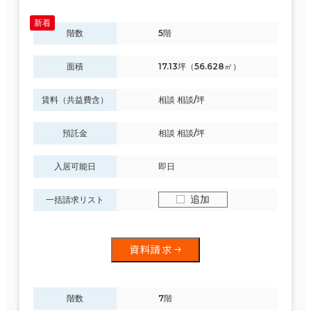
階数
5階
面積選択
面積
17.13坪（56.628㎡）
坪数
人数
賃料（共益費含）
相談 相談/坪
～
預託金
相談 相談/坪
複数フロアを含む
入居可能日
即日
追加
一括請求リスト
賃料選択（共益費含）
坪単価
月総額
資料請求
～
賃料非公開物件を含む
階数
7階