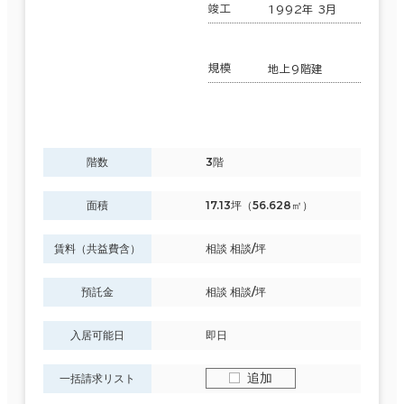
竣工
1992年 3月
規模
地上9階建
階数
3階
面積
17.13坪（56.628㎡）
賃料（共益費含）
相談 相談/坪
預託金
相談 相談/坪
入居可能日
即日
追加
一括請求リスト