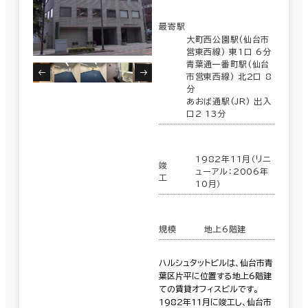
最寄駅
大町西公園駅(仙台市
営東西線) 東1口 6分
青葉通一番町駅(仙台
市営東西線) 北2口 8
分
あおば通駅(JR) 出入
口2 13分
1982年11月（リニ
竣
ューアル：2006年
工
10月）
規模
地上6階建
ハルシュタットビルは、仙台市青
葉区片平に位置する地上6階建
ての賃貸オフィスビルです。
1982年11月に竣工し、仙台市