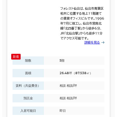
フォレスト仙台は、仙台市青葉区
柏木に位置する地上11階建て
の賃貸オフィスビルです。1996
年7月に竣工し、仙台市営南北
線「北四番丁駅」から徒歩6分、
JR「北仙台駅」からも徒歩11分
でアクセス可能です。
詳細を見る
階数
5階
面積
26.48坪（87.538㎡）
賃料（共益費含）
相談 相談/坪
預託金
相談 相談/坪
入居可能日
即日