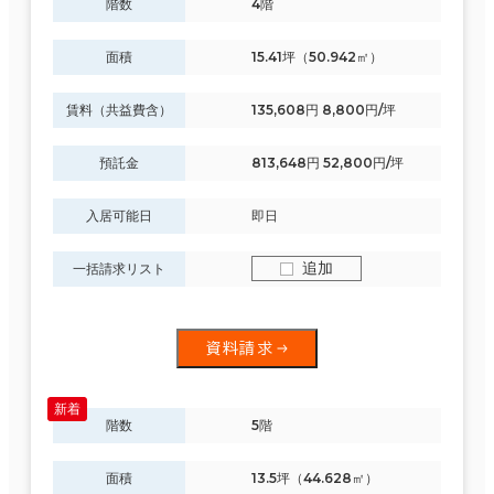
階数
4階
面積
15.41坪（50.942㎡）
賃料（共益費含）
135,608円 8,800円/坪
預託金
813,648円 52,800円/坪
入居可能日
即日
追加
一括請求リスト
資料請求
階数
5階
面積
13.5坪（44.628㎡）