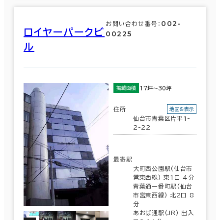
002-
お問い合わせ番号：
ロイヤーパークビ
00225
ル
17坪～30坪
掲載面積
住所
地図を表示
仙台市青葉区片平1-
2-22
最寄駅
大町西公園駅(仙台市
営東西線) 東1口 4分
青葉通一番町駅(仙台
市営東西線) 北2口 8
分
あおば通駅(JR) 出入