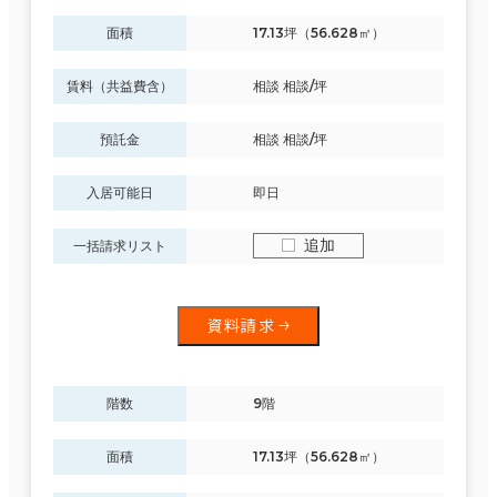
面積
17.13坪（56.628㎡）
賃料（共益費含）
相談 相談/坪
駅徒歩
預託金
相談 相談/坪
3分以内
エリアを追加・変更する
5分以内
入居可能日
即日
仙台市
(590)
10分以内
追加
一括請求リスト
青葉区
(444)
資料請求
泉区
(29)
入居可能時期
即入居可能
階数
9階
宮城野区
(83)
3か月以内
面積
17.13坪（56.628㎡）
若林区
(31)
６か月以内