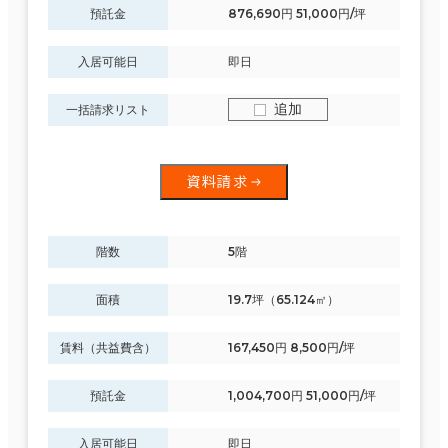
預託金
876,690円 51,000円/坪
入居可能日
即日
追加
一括請求リスト
資料請求
階数
5階
面積
19.7坪（65.124㎡）
賃料（共益費含）
167,450円 8,500円/坪
預託金
1,004,700円 51,000円/坪
入居可能日
即日