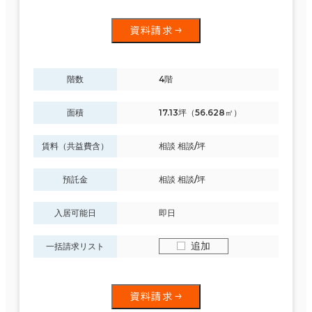
資料請求
階数
4階
面積
17.13坪（56.628㎡）
賃料（共益費含）
相談 相談/坪
預託金
相談 相談/坪
入居可能日
即日
追加
一括請求リスト
条件で絞り込む
資料請求
現在の条件