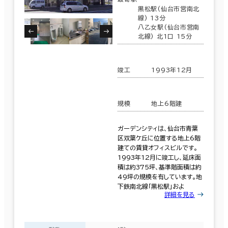
黒松駅(仙台市営南北
線) 13分
八乙女駅(仙台市営南
北線) 北1口 15分
竣工
1993年12月
規模
地上6階建
ガーデンシティは、仙台市青葉
区双葉ケ丘に位置する地上6階
建ての賃貸オフィスビルです。
1993年12月に竣工し、延床面
積は約375坪、基準階面積は約
49坪の規模を有しています。地
下鉄南北線「黒松駅」およ
詳細を見る