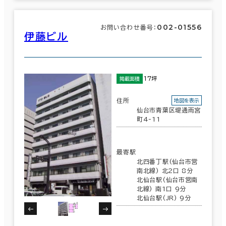
002-01556
お問い合わせ番号：
伊藤ビル
17坪
掲載面積
住所
地図を表示
仙台市青葉区堤通雨宮
町4-11
最寄駅
北四番丁駅(仙台市営
南北線) 北2口 8分
北仙台駅(仙台市営南
北線) 南1口 9分
北仙台駅(JR) 9分