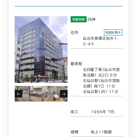
26坪
掲載面積
住所
地図を表示
仙台市青葉区柏木1-
2-45
最寄駅
北四番丁駅(仙台市営
南北線) 北2口 6分
北仙台駅(仙台市営南
北線) 南1口 11分
北仙台駅(JR) 11分
竣工
1996年 7月
規模
地上11階建