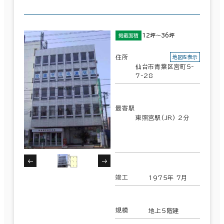
その他
制震・免震構造
12坪～36坪
掲載面積
駐車場設備あり
住所
地図を表示
仙台市青葉区宮町5-
1フロア面積100坪以上
7-28
最寄駅
東照宮駅(JR) 2分
該当数
29室
(9棟)
竣工
1975年 7月
この条件で検索する
規模
地上5階建