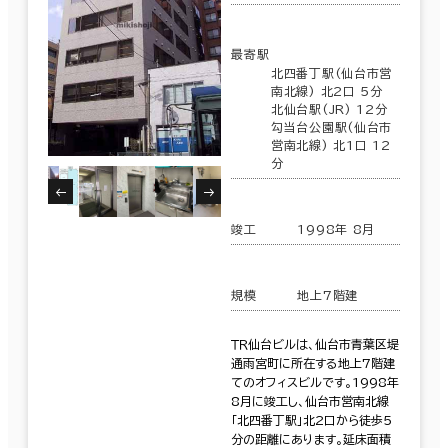
最寄駅
北四番丁駅(仙台市営
南北線) 北2口 5分
北仙台駅(JR) 12分
勾当台公園駅(仙台市
営南北線) 北1口 12
分
竣工
1998年 8月
規模
地上7階建
ＴＲ仙台ビルは、仙台市青葉区堤
通雨宮町に所在する地上7階建
てのオフィスビルです。1998年
8月に竣工し、仙台市営南北線
「北四番丁駅」北2口から徒歩5
分の距離にあります。延床面積