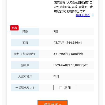
営東西線「大町西公園駅」東1口
から徒歩6分、同線「青葉通一番
町駅」からも徒歩8分でア
詳細を見る
階数
2階
面積
43.74坪（144.596㎡）
賃料（共益費含）
371,790円 8,500円/坪
預託金
1,574,640円 36,000円/坪
入居可能日
即日
追加
一括請求リスト
資料請求