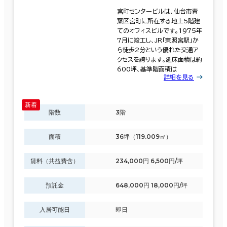
宮町センタービルは、仙台市青
葉区宮町に所在する地上5階建
てのオフィスビルです。1975年
7月に竣工し、JR「東照宮駅」か
ら徒歩2分という優れた交通ア
クセスを誇ります。延床面積は約
600坪、基準階面積は
詳細を見る
階数
3階
面積
36坪（119.009㎡）
賃料（共益費含）
234,000円 6,500円/坪
預託金
648,000円 18,000円/坪
入居可能日
即日