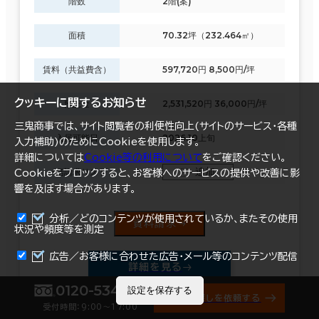
階数
2階(案)
面積
70.32坪（232.464㎡）
賃料（共益費含）
597,720円 8,500円/坪
クッキーに関するお知らせ
預託金
2,531,520円 36,000円/坪
三鬼商事では、サイト閲覧者の利便性向上(サイトのサービス・各種
入居可能日
2026.10上旬
入力補助)のためにCookieを使用します。
詳細については
Cookie等の利用について
をご確認ください。
追加
一括請求リスト
Cookieをブロックすると、お客様へのサービスの提供や改善に影
響を及ぼす場合があります。
分析／どのコンテンツが使用されているか、またその使用
資料請求
状況や頻度等を測定
まとめて資料請求
広告／お客様に合わせた広告・メール等のコンテンツ配信
詳細を見る
0120-534-011
設定を保存する
オフィス探しを依頼する
受付時間：9:00〜17:00