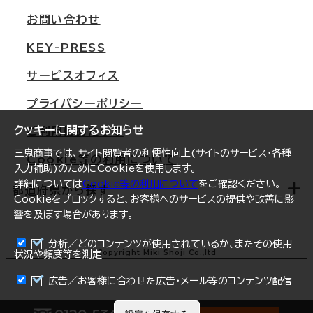
支店情報
オフィス移転Q&A
お問い合わせ
東京
三鬼商事が選ばれる理由
KEY-PRESS
大阪
一般事業主行動計画
サービスオフィス
名古屋
採用情報
プライバシーポリシー
札幌
ご契約者様の声
クッキーに関するお知らせ
ご利用にあたって
仙台
三鬼商事では、サイト閲覧者の利便性向上(サイトのサービス・各種
Cookie等の利用について
横浜
入力補助)のためにCookieを使用します。
詳細については
Cookie等の利用について
をご確認ください。
福岡
都道府県から探す
Cookieをブロックすると、お客様へのサービスの提供や改善に影
響を及ぼす場合があります。
オフィスリポート
ログイン
分析／どのコンテンツが使用されているか、またその使用
北海道
Copyright Miki Shoji Co.,ltd
状況や頻度等を測定
まとめて資料請求
青森県
広告／お客様に合わせた広告・メール等のコンテンツ配信
岩手県