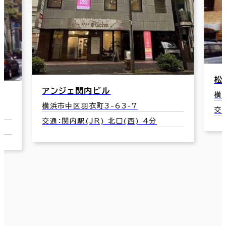
松
アンジェ関内ビル
横
横浜市中区羽衣町3-63-7
交
交通：関内駅(JR) 北口(西) 4分