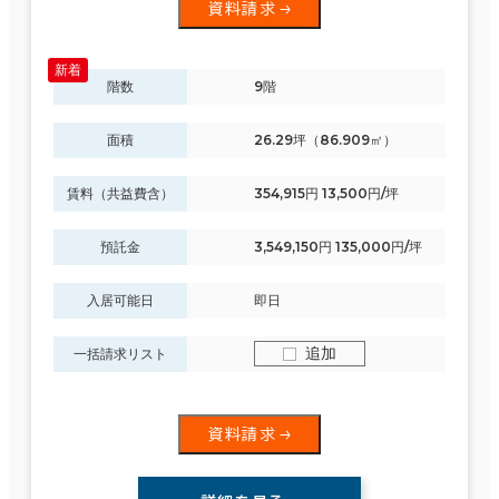
資料請求
面積選択
階数
9階
坪数
人数
面積
26.29坪（86.909㎡）
～
複数フロアを含む
賃料（共益費含）
354,915円 13,500円/坪
預託金
3,549,150円 135,000円/坪
入居可能日
即日
賃料選択（共益費含）
追加
一括請求リスト
坪単価
月総額
～
資料請求
賃料非公開物件を含む
エリアを追加・変更する