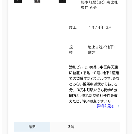
桜木町駅(JR) 南改札
東口 6分
竣工
1974年 3月
規
地上8階／地下1
模
階建
港和ビルは、横浜市中区弁天通
に位置する地上8階、地下1階建
ての賃貸オフィスビルです。みな
とみらい線馬車道駅から徒歩2
分、JR桜木町駅からも徒歩6分
圏内と、優れた交通利便性を備
えたビジネス拠点です。19
詳細を見る
階数
3階