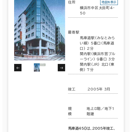
住所
地図を表示
横浜市中区太田町4-
50
最寄駅
馬車道駅(みなとみら
い線) 5番口(馬車道
口) 2分
関内駅(横浜市営ブル
ーライン) 9番口 3分
関内駅(JR) 北口(東
側) 7分
竣工
2005年 3月
規
地上8階／地下1
模
階建
馬車道４５０は、2005年竣工、