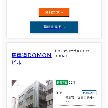
資料請求
詳細を見る
007-
お問い合わせ番号：
馬車道ＤＯＭＯＮ
01840
ビル
20坪
掲載面積
住所
地図を表示
横浜市中区弁天通4-
53-2