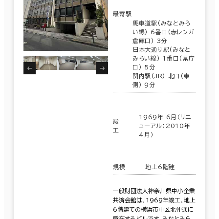
最寄駅
馬車道駅(みなとみら
い線) 6番口(赤レンガ
倉庫口) 3分
日本大通り駅(みなと
みらい線) 1番口(県庁
口) 5分
関内駅(JR) 北口(東
側) 9分
1969年 6月（リニ
竣
ューアル：2010年
工
4月）
規模
地上6階建
一般財団法人神奈川県中小企業
共済会館は、1969年竣工、地上
6階建ての横浜市中区北仲通に
所在するビルです。みなとみら