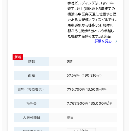
宇徳ビルディングは、1971年
竣工、地上9階・地下3階建ての
横浜市中区弁天通に位置する歴
史ある大規模オフィスビルです。
馬車道駅から徒歩3分、桜木町
駅からも徒歩5分という卓越し
た機動力を誇ります。延床面
詳細を見る
階数
9階
面積
57.54坪（190.216㎡）
賃料（共益費含）
776,790円 13,500円/坪
預託金
7,767,900円 135,000円/坪
入居可能日
即日