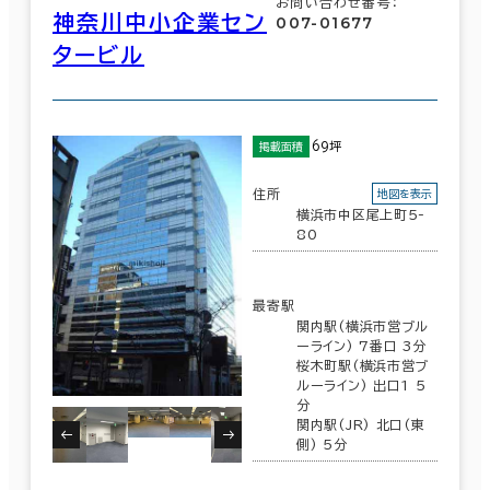
お問い合わせ番号：
神奈川中小企業セン
007-01677
タービル
69坪
掲載面積
住所
地図を表示
横浜市中区尾上町5-
80
最寄駅
関内駅(横浜市営ブル
ーライン) 7番口 3分
桜木町駅(横浜市営ブ
ルーライン) 出口1 5
分
関内駅(JR) 北口(東
側) 5分