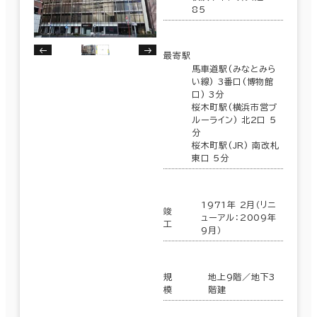
85
最寄駅
馬車道駅(みなとみら
い線) 3番口(博物館
口) 3分
桜木町駅(横浜市営ブ
ルーライン) 北2口 5
分
桜木町駅(JR) 南改札
東口 5分
1971年 2月（リニ
竣
ューアル：2009年
工
9月）
規
地上9階／地下3
模
階建