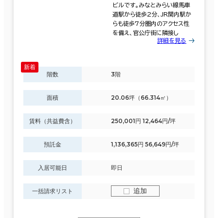
ビルです。みなとみらい線馬車
道駅から徒歩2分、JR関内駅か
らも徒歩7分圏内のアクセス性
を備え、官公庁街に隣接し
詳細を見る
階数
3階
面積
20.06坪（66.314㎡）
賃料（共益費含）
250,001円 12,464円/坪
預託金
1,136,365円 56,649円/坪
入居可能日
即日
追加
一括請求リスト