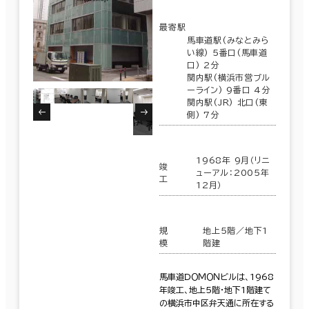
最寄駅
馬車道駅(みなとみら
い線) 5番口(馬車道
口) 2分
関内駅(横浜市営ブル
ーライン) 9番口 4分
関内駅(JR) 北口(東
側) 7分
1968年 9月（リニ
竣
ューアル：2005年
工
12月）
規
地上5階／地下1
模
階建
馬車道ＤＯＭＯＮビルは、1968
年竣工、地上5階・地下1階建て
の横浜市中区弁天通に所在する