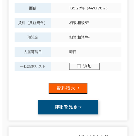
面積
135.27坪（447.176㎡）
制震・免震構造
駐車場設備あり
賃料（共益費含）
相談 相談/坪
1フロア面積100坪以上
預託金
相談 相談/坪
入居可能日
即日
追加
一括請求リスト
該当数
763室
資料請求
(277棟)
詳細を見る
この条件で検索する