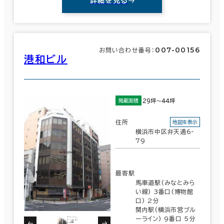
詳細を見る
007-00156
お問い合わせ番号：
港和ビル
29坪～44坪
掲載面積
住所
地図を表示
横浜市中区弁天通6-
79
最寄駅
馬車道駅(みなとみら
い線) 3番口(博物館
口) 2分
関内駅(横浜市営ブル
ーライン) 9番口 5分