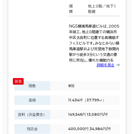
規
地上8階／地下1
模
階建
ＮＧＳ横濱馬車道ビルは、2005
年竣工、地上8階建ての横浜市
中区太田町に位置する高機能オ
フィスビルです。みなとみらい線
馬車道駅および市営地下鉄関内
駅から徒歩3分という交通の要
所に所在し、優れた機動力を
詳細を見る
階数
8階
面積
11.434坪（37.799㎡）
賃料（共益費含）
149,546円 13,080円/坪
預託金
400,000円 34,984円/坪