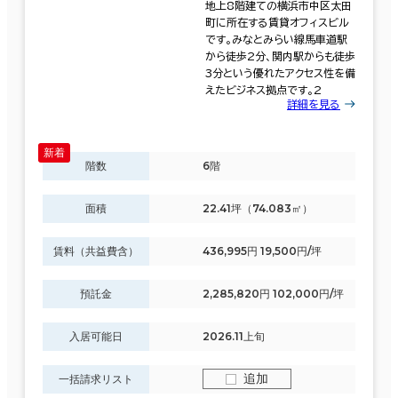
地上8階建ての横浜市中区太田
町に所在する賃貸オフィスビル
です。みなとみらい線馬車道駅
から徒歩2分、関内駅からも徒歩
3分という優れたアクセス性を備
えたビジネス拠点です。2
詳細を見る
階数
6階
面積
22.41坪（74.083㎡）
賃料（共益費含）
436,995円 19,500円/坪
預託金
2,285,820円 102,000円/坪
入居可能日
2026.11上旬
追加
一括請求リスト