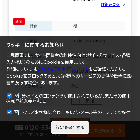
詳細を見る
階数
6階
面積
13.7坪（45.289㎡）
クッキーに関するお知らせ
三鬼商事では、サイト閲覧者の利便性向上(サイトのサービス・各種
賃料（共益費含）
205,500円 15,000円/坪
入力補助)のためにCookieを使用します。
詳細については
Cookie等の利用について
をご確認ください。
預託金
753,500円 55,000円/坪
Cookieをブロックすると、お客様へのサービスの提供や改善に影
響を及ぼす場合があります。
入居可能日
即日
分析／どのコンテンツが使用されているか、またその使用
追加
状況や頻度等を測定
一括請求リスト
まとめて資料請求
広告／お客様に合わせた広告・メール等のコンテンツ配信
資料請求
0120-534-011
設定を保存する
オフィス探しを依頼する
受付時間：9:00〜17:00