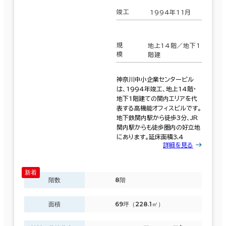
竣工
1994年11月
規
地上14階／地下1
模
階建
神奈川中小企業センタービル
は、1994年竣工、地上14階・
地下1階建ての関内エリアを代
表する高機能オフィスビルです。
地下鉄関内駅から徒歩3分、JR
関内駅からも徒歩圏内の好立地
にあります。延床面積3,4
詳細を見る
階数
8階
面積
69坪（228.1㎡）