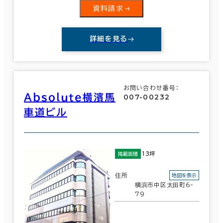
資料請求
詳細を見る
お問い合わせ番号：
Ａｂｓｏｌｕｔｅ横濱馬
007-00232
車道ビル
13坪
掲載面積
住所
地図を表示
横浜市中区太田町6-
79