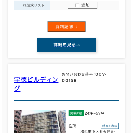
追加
一括請求リスト
資料請求
詳細を見る
007-
お問い合わせ番号：
宇徳ビルディン
00158
グ
24坪～57坪
掲載面積
住所
地図を表示
横浜市中区弁天通6-