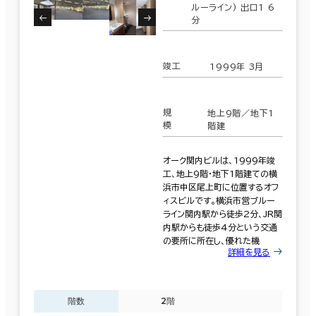
６か月以上
泉区
(0)
ルーライン) 出口1 6
分
横浜市他の区
(69)
竣工
1999年 3月
築年数
保土ヶ谷区
(14)
建築中
1年以内
5年以内
規
地上9階／地下1
瀬谷区
(0)
10年以内
20年以内
30年以内
模
階建
オーク関内ビルは、1999年竣
該当数
工、地上9階・地下1階建ての横
763室
浜市中区尾上町に位置するオフ
(277棟)
ィスビルです。横浜市営ブルー
階数
ライン関内駅から徒歩2分、JR関
内駅からも徒歩4分という交通
1階
2階以上
の要所に所在し、優れた機
この条件で検索する
詳細を見る
階数
2階
その他