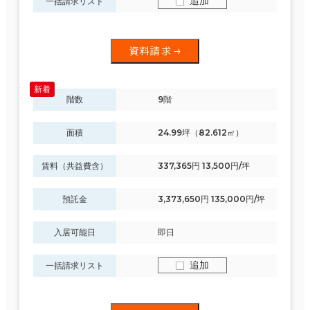
追加
一括請求リスト
資料請求
階数
9階
面積
24.99坪（82.612㎡）
賃料（共益費含）
337,365円 13,500円/坪
預託金
3,373,650円 135,000円/坪
入居可能日
即日
条件で絞り込む
追加
一括請求リスト
現在の条件