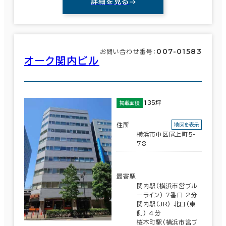
詳細を見る
横浜市
(763)
駅徒歩
中区
(249)
3分以内
007-01583
お問い合わせ番号：
オーク関内ビル
港南区
(11)
5分以内
10分以内
鶴見区
(7)
135坪
掲載面積
西区
(193)
住所
地図を表示
横浜市中区尾上町5-
78
入居可能時期
南区
(1)
即入居可能
港北区
(114)
最寄駅
関内駅(横浜市営ブル
3か月以内
ーライン) 7番口 2分
神奈川区
関内駅(JR) 北口(東
(105)
６か月以内
側) 4分
桜木町駅(横浜市営ブ