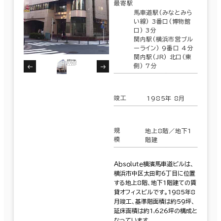
最寄駅
馬車道駅(みなとみら
い線) 3番口(博物館
口) 3分
関内駅(横浜市営ブル
ーライン) 9番口 4分
関内駅(JR) 北口(東
側) 7分
竣工
1985年 8月
規
地上8階／地下1
模
階建
Ａｂｓｏｌｕｔｅ横濱馬車道ビルは、
横浜市中区太田町6丁目に位置
する地上8階、地下1階建ての賃
貸オフィスビルです。1985年8
月竣工、基準階面積は約59坪、
延床面積は約1,626坪の構成と
なっています。