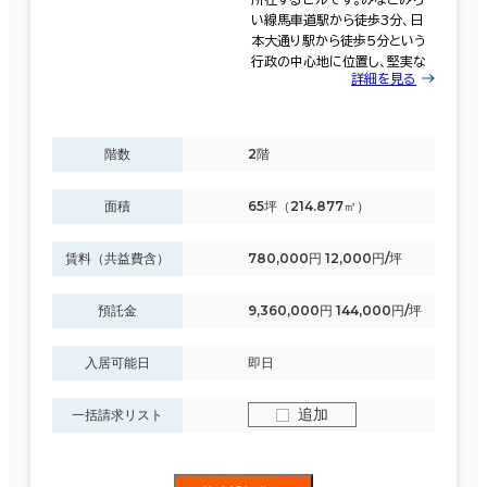
い線馬車道駅から徒歩3分、日
本大通り駅から徒歩5分という
行政の中心地に位置し、堅実な
詳細を見る
階数
2階
面積
65坪（214.877㎡）
賃料（共益費含）
780,000円 12,000円/坪
預託金
9,360,000円 144,000円/坪
入居可能日
即日
追加
一括請求リスト