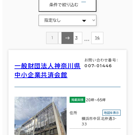
条件で絞り込む
…
1
2
3
14
お問い合わせ番号：
一般財団法人神奈川県
007-01446
中小企業共済会館
28坪～65坪
掲載面積
住所
地図を表示
横浜市中区北仲通3-
33