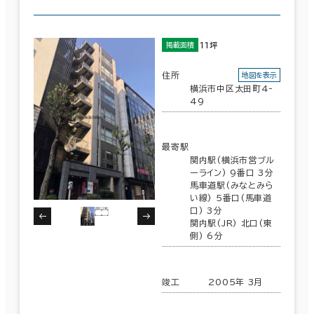
11坪
掲載面積
住所
地図を表示
横浜市中区太田町4-
49
最寄駅
関内駅(横浜市営ブル
ーライン) 9番口 3分
馬車道駅(みなとみら
い線) 5番口(馬車道
口) 3分
関内駅(JR) 北口(東
側) 6分
竣工
2005年 3月