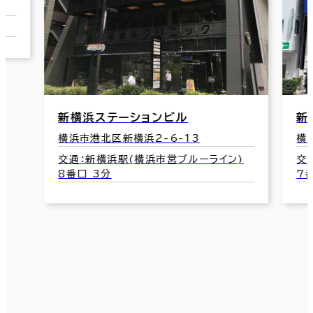
新横浜ステーションビル
新
横浜市港北区新横浜2-6-13
横
交通：新横浜駅(横浜市営ブルーライン)
交
8番口 3分
7