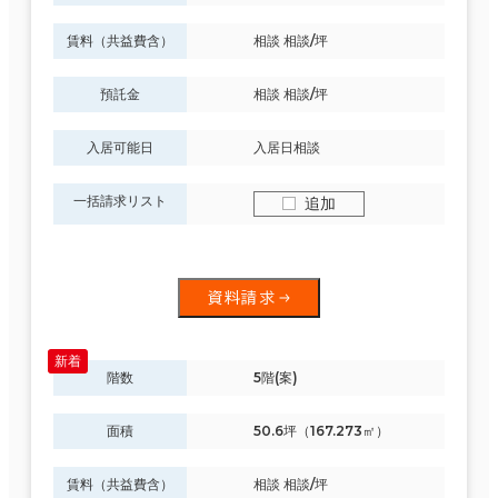
賃料（共益費含）
相談 相談/坪
預託金
相談 相談/坪
入居可能日
入居日相談
一括請求リスト
追加
資料請求
階数
5階(案)
面積
50.6坪（167.273㎡）
賃料（共益費含）
相談 相談/坪