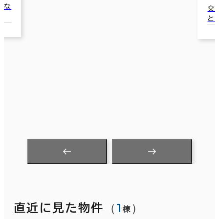
交通：横浜駅(横浜市営ブルーライン/みな
とみらい線) 10番口 3分
（
1
）
直近に見た物件
棟