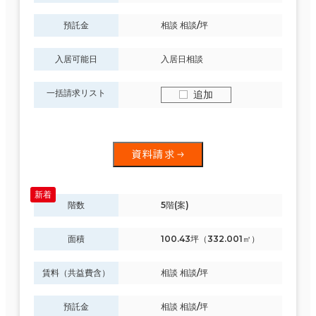
預託金
相談 相談/坪
入居可能日
入居日相談
一括請求リスト
追加
資料請求
階数
5階(案)
面積
100.43坪（332.001㎡）
賃料（共益費含）
相談 相談/坪
預託金
相談 相談/坪