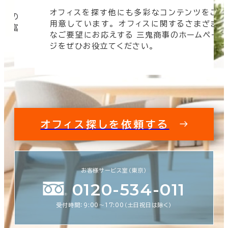
オフィスを探す他にも多彩なコンテンツをご
信頼の
用意しています。 オフィスに関するさまざま
 豊富
なご要望にお応えする 三鬼商事のホームペー
す。
ジをぜひお役立てください。
オフィス探しを依頼する
お客様サービス室（東京）
0120-534-011
受付時間：9:00〜17:00（土日祝日は除く）