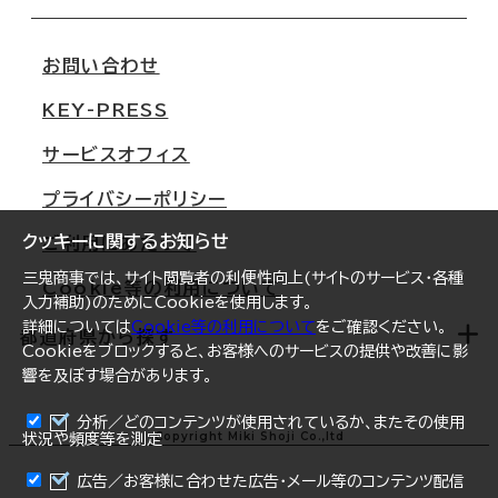
会社概要
移転スケジュール
支店情報
オフィス移転Q&A
お問い合わせ
東京
三鬼商事が選ばれる理由
KEY-PRESS
大阪
一般事業主行動計画
サービスオフィス
名古屋
採用情報
プライバシーポリシー
札幌
ご契約者様の声
クッキーに関するお知らせ
ご利用にあたって
仙台
三鬼商事では、サイト閲覧者の利便性向上(サイトのサービス・各種
Cookie等の利用について
横浜
入力補助)のためにCookieを使用します。
詳細については
Cookie等の利用について
をご確認ください。
福岡
都道府県から探す
Cookieをブロックすると、お客様へのサービスの提供や改善に影
響を及ぼす場合があります。
オフィスリポート
ログイン
分析／どのコンテンツが使用されているか、またその使用
北海道
Copyright Miki Shoji Co.,ltd
状況や頻度等を測定
まとめて資料請求
青森県
広告／お客様に合わせた広告・メール等のコンテンツ配信