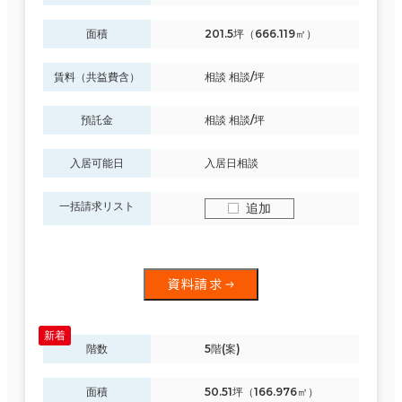
面積
201.5坪（666.119㎡）
賃料（共益費含）
相談 相談/坪
預託金
相談 相談/坪
入居可能日
入居日相談
一括請求リスト
追加
資料請求
階数
5階(案)
面積
50.51坪（166.976㎡）