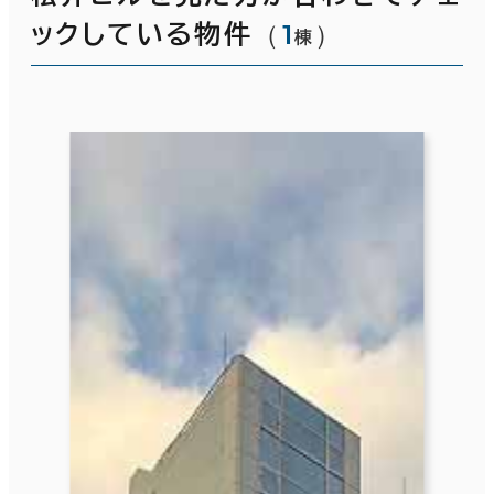
（
1
）
ックしている物件
棟