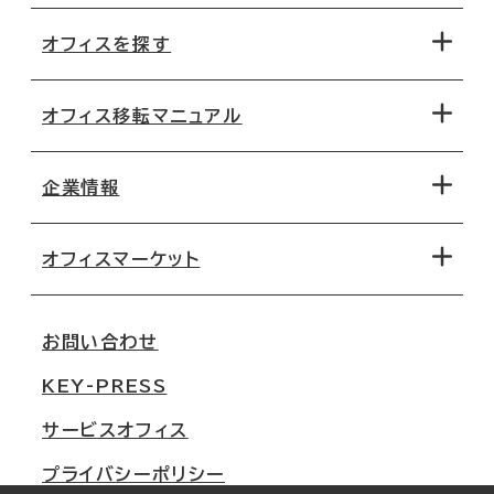
オフィスを探す
オフィス移転マニュアル
エリアから探す
地図から探す
企業情報
オフィス探しのためのチェックポイント
路線・駅から探す
移転コストシミュレーション
オフィスマーケット
会社概要
移転スケジュール
支店情報
オフィス移転Q&A
お問い合わせ
東京
三鬼商事が選ばれる理由
KEY-PRESS
大阪
一般事業主行動計画
サービスオフィス
名古屋
採用情報
プライバシーポリシー
札幌