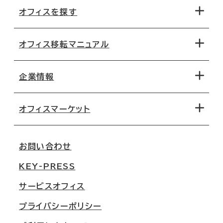
オフィスを探す
オフィス移転マニュアル
エリアから探す
地図から探す
企業情報
オフィス探しのためのチェックポイント
路線・駅から探す
移転コストシミュレーション
オフィスマーケット
会社概要
移転スケジュール
支店情報
オフィス移転Q&A
お問い合わせ
東京
三鬼商事が選ばれる理由
KEY-PRESS
大阪
一般事業主行動計画
サービスオフィス
名古屋
採用情報
プライバシーポリシー
札幌
ご契約者様の声