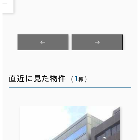
（
1
）
直近に見た物件
棟