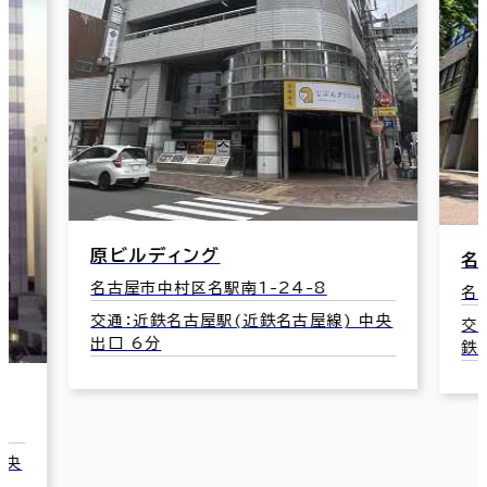
Ｅ
名駅ユタカビル
名
名古屋市中村区名駅南3-6-6
中央
交
交通：ささしまライブ駅(名古屋臨海高速
出
鉄道名古屋臨海あおなみ線) 11分