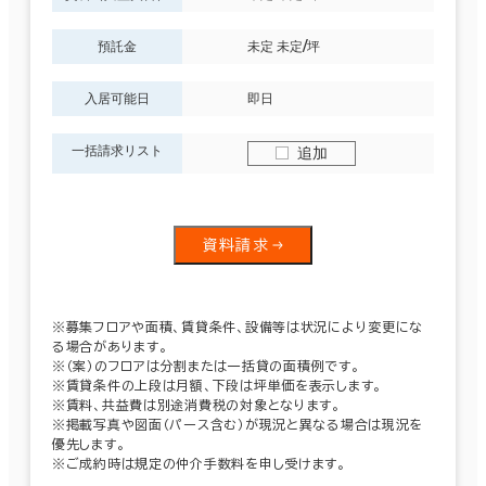
預託金
未定 未定/坪
入居可能日
即日
一括請求リスト
追加
資料請求
※募集フロアや面積、賃貸条件、設備等は状況により変更にな
る場合があります。
※（案）のフロアは分割または一括貸の面積例です。
※賃貸条件の上段は月額、下段は坪単価を表示します。
※賃料、共益費は別途消費税の対象となります。
※掲載写真や図面（パース含む）が現況と異なる場合は現況を
優先します。
※ご成約時は規定の仲介手数料を申し受けます。