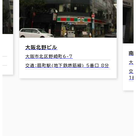
Ａ
大
交
南森町八千代ビル
大阪市北区南森町2-2-9
8分
交通：南森町駅(地下鉄堺筋線･谷町線)
1番口 2分