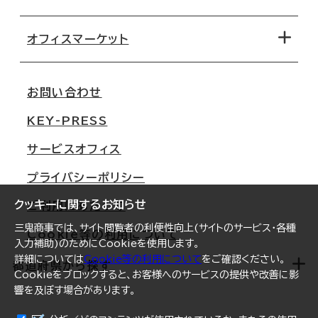
オフィス探しのためのチェックポイント
路線・駅から探す
移転コストシミュレーション
オフィスマーケット
会社概要
移転スケジュール
支店情報
オフィス移転Q&A
お問い合わせ
東京
三鬼商事が選ばれる理由
KEY-PRESS
大阪
一般事業主行動計画
サービスオフィス
名古屋
採用情報
プライバシーポリシー
札幌
ご契約者様の声
クッキーに関するお知らせ
ご利用にあたって
仙台
三鬼商事では、サイト閲覧者の利便性向上(サイトのサービス・各種
Cookie等の利用について
横浜
入力補助)のためにCookieを使用します。
詳細については
Cookie等の利用について
をご確認ください。
福岡
都道府県から探す
Cookieをブロックすると、お客様へのサービスの提供や改善に影
響を及ぼす場合があります。
オフィスリポート
ログイン