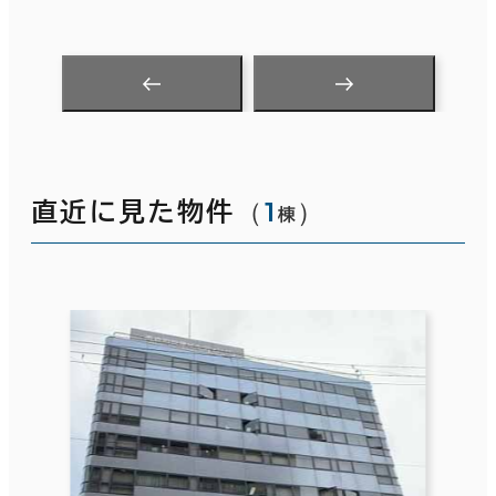
（
1
）
直近に見た物件
棟