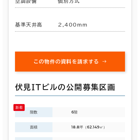
空調設備
個別方式
基準天井高
2,400mm
この物件の資料を請求する
伏見ＩＴビルの公開募集区画
階数
6階
面積
18.8坪（62.149㎡）