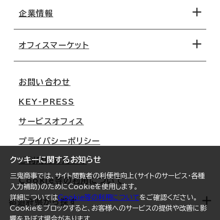
地図から探す
企業情報
オフィス探しのためのチェックポイント
路線・駅から探す
移転コストシミュレーション
オフィスマーケット
会社概要
移転スケジュール
支店情報
オフィス移転Q&A
お問い合わせ
東京
三鬼商事が選ばれる理由
KEY-PRESS
大阪
一般事業主行動計画
サービスオフィス
名古屋
採用情報
プライバシーポリシー
札幌
ご契約者様の声
クッキーに関するお知らせ
ご利用にあたって
仙台
三鬼商事では、サイト閲覧者の利便性向上(サイトのサービス・各種
Cookie等の利用について
横浜
入力補助)のためにCookieを使用します。
詳細については
Cookie等の利用について
をご確認ください。
福岡
都道府県から探す
Cookieをブロックすると、お客様へのサービスの提供や改善に影
響を及ぼす場合があります。
オフィスリポート