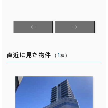
（
1
）
直近に見た物件
棟