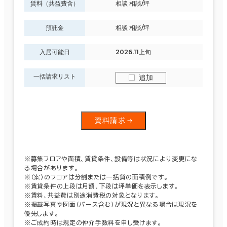
賃料（共益費含）
相談 相談/坪
預託金
相談 相談/坪
入居可能日
2026.11上旬
一括請求リスト
追加
資料請求
※募集フロアや面積、賃貸条件、設備等は状況により変更にな
る場合があります。
※（案）のフロアは分割または一括貸の面積例です。
※賃貸条件の上段は月額、下段は坪単価を表示します。
※賃料、共益費は別途消費税の対象となります。
※掲載写真や図面（パース含む）が現況と異なる場合は現況を
優先します。
※ご成約時は規定の仲介手数料を申し受けます。