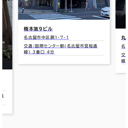
丸の内エステートビル
通
名古屋市中区丸の内2-17-12
名
交通：丸の内駅(名古屋市営桜通線･鶴舞
線) 3番口 2分
名
交
線