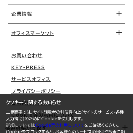
エリアから探す
地図から探す
企業情報
オフィス探しのためのチェックポイント
路線・駅から探す
移転コストシミュレーション
オフィスマーケット
会社概要
移転スケジュール
支店情報
オフィス移転Q&A
お問い合わせ
東京
三鬼商事が選ばれる理由
KEY-PRESS
大阪
一般事業主行動計画
サービスオフィス
名古屋
採用情報
プライバシーポリシー
札幌
ご契約者様の声
クッキーに関するお知らせ
ご利用にあたって
仙台
三鬼商事では、サイト閲覧者の利便性向上(サイトのサービス・各種
Cookie等の利用について
横浜
入力補助)のためにCookieを使用します。
詳細については
Cookie等の利用について
をご確認ください。
福岡
都道府県から探す
Cookieをブロックすると、お客様へのサービスの提供や改善に影