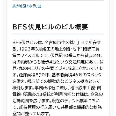
拡大地図を表示
ＢＦＳ伏見ビルのビル概要
ＢＦＳ伏見ビルは、名古屋市中区錦1丁目に所在す
る、1993年3月竣工の地上9階・地下1階建て賃
貸オフィスビルです。伏見駅10番口から徒歩2分、
丸の内駅からも徒歩4分という交通環境にあり、伏
見・丸の内エリアの主要ビジネス街に立地していま
す。延床面積590坪、基準階面積46坪のスペック
を備え、都心部での機動的なビジネス拠点として
機能します。事務所移転に際し、地下鉄東山線・鶴
舞線・桜通線の3系統が利用可能な仕様は、企業の
活動範囲を広げます。現在のテナント募集におい
て、維持管理の行き届いた共用部と機能的な執務
空間が整っています。