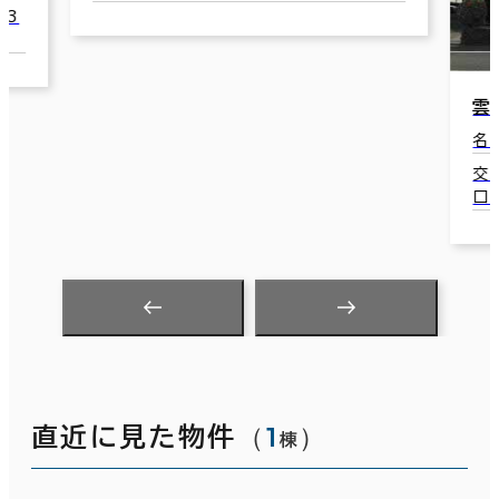
雲竜フレックスビ
名古屋市中区新栄2-
交通：新栄町駅(名古
口 3分
（
1
）
直近に見た物件
棟