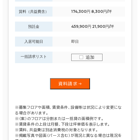
賃料（共益費含）
174,300円 8,300円/坪
預託金
459,900円 21,900円/坪
入居可能日
即日
一括請求リスト
追加
資料請求
※募集フロアや面積、賃貸条件、設備等は状況により変更にな
る場合があります。
※（案）のフロアは分割または一括貸の面積例です。
※賃貸条件の上段は月額、下段は坪単価を表示します。
※賃料、共益費は別途消費税の対象となります。
※掲載写真や図面（パース含む）が現況と異なる場合は現況を