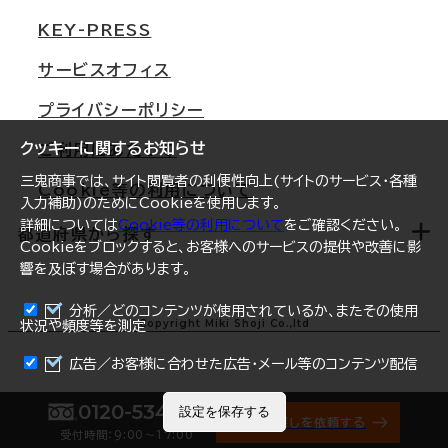
東京
三鬼商事が選ばれる理由
KEY-PRESS
大阪
一般事業主行動計画
サービスオフィス
名古屋
採用情報
プライバシーポリシー
札幌
ご契約者様の声
クッキーに関するお知らせ
ご利用にあたって
仙台
三鬼商事では、サイト閲覧者の利便性向上(サイトのサービス・各種
Cookie等の利用について
横浜
入力補助)のためにCookieを使用します。
詳細については
Cookie等の利用について
をご確認ください。
福岡
都道府県から探す
Cookieをブロックすると、お客様へのサービスの提供や改善に影
響を及ぼす場合があります。
オフィスリポート
ログイン
分析／どのコンテンツが使用されているか、またその使用
北海道
Copyright Miki Shoji Co.,ltd
状況や頻度等を測定
まとめて資料請求
青森県
広告／お客様に合わせた広告・メール等のコンテンツ配信
岩手県
0120-534-011
設定を保存する
オフィス探しを依頼する
受付時間：9:00〜17:00
宮城県