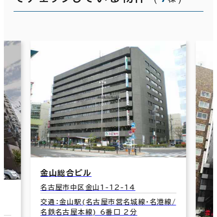
山総合ビル
屋市中区金山1-12-14
：金山駅(名古屋市営名城線･名港線/
名古屋本線) 6番口 2分