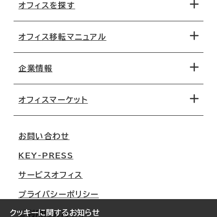
オフィスを探す
オフィス移転マニュアル
エリアから探す
地図から探す
企業情報
オフィス探しのためのチェックポイント
路線・駅から探す
移転コストシミュレーション
オフィスマーケット
会社概要
移転スケジュール
支店情報
オフィス移転Q&A
お問い合わせ
東京
三鬼商事が選ばれる理由
KEY-PRESS
大阪
一般事業主行動計画
サービスオフィス
名古屋
採用情報
プライバシーポリシー
札幌
ご契約者様の声
クッキーに関するお知らせ
ご利用にあたって
仙台