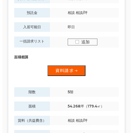
預託金
相談 相談/坪
入居可能日
即日
一括請求リスト
追加
面積概算
資料請求
階数
5階
面積
54.268坪（179.4㎡）
賃料（共益費含）
相談 相談/坪