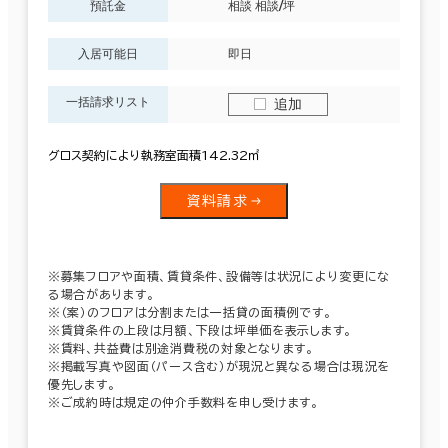
預託金
相談 相談/坪
入居可能日
即日
一括請求リスト
追加
グロス契約により執務室面積142.32㎡
資料請求
※募集フロアや面積、賃貸条件、設備等は状況により変更にな
る場合があります。
※（案）のフロアは分割または一括貸の面積例です。
※賃貸条件の上段は月額、下段は坪単価を表示します。
※賃料、共益費は別途消費税の対象となります。
※掲載写真や図面（パース含む）が現況と異なる場合は現況を
優先します。
※ご成約時は規定の仲介手数料を申し受けます。