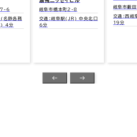
濃飛ニッセイビル
岐阜市藪田
7-6
岐阜市橋本町2-8
交通：西岐阜
駅(名鉄各務
交通：岐阜駅(JR) 中央北口
19分
) 4分
6分