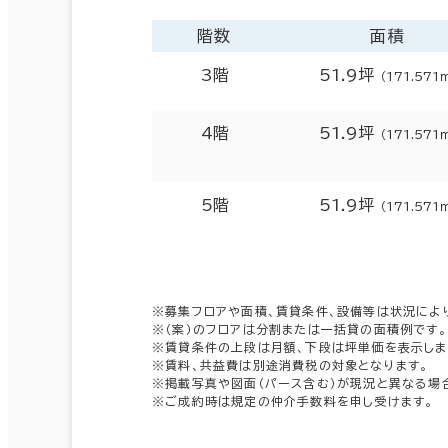
階数
面積
3階
51.9坪
（171.571
4階
51.9坪
（171.571
5階
51.9坪
（171.571
※募集フロアや面積、賃貸条件、設備等は状況によ
※（案）のフロアは分割または一括貸の面積例です。
※賃貸条件の上段は月額、下段は坪単価を表示しま
※賃料、共益費は別途消費税の対象となります。
※掲載写真や図面（パース含む）が現況と異なる場
※ご成約時は規定の仲介手数料を申し受けます。