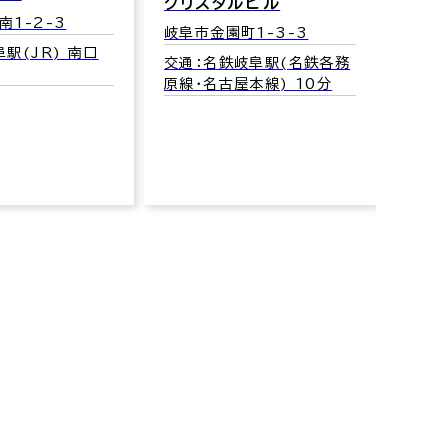
濃飛
クリスタルビル
南1-2-3
岐阜市
岐阜市金園町1-3-3
駅(JR) 南口
交通：
交通：名鉄岐阜駅(名鉄各務
5分
原線･名古屋本線) 10分