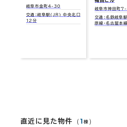
梅田ビル
岐阜市金町4-30
岐阜市神田町7-
交通：岐阜駅(JR) 中央北口
交通：名鉄岐阜
12分
原線･名古屋本線
中央北口
（
1
）
直近に見た物件
棟