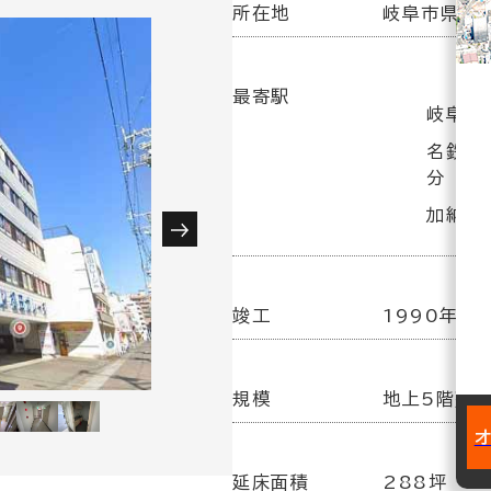
所在地
岐阜市県町2
最寄駅
岐阜駅 
名鉄岐阜
分
加納駅 
竣工
1990年 9
規模
地上5階建
延床面積
288坪