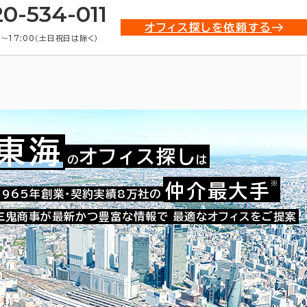
20-534-011
オフィス探しを依頼する
0〜17:00（土日祝日は除く）
東海
オフィス探し
の
は
※
仲介最大手
008-41547
1965年創業・契約実績8万社の
お問い合わせ番号：
三鬼商事が最新かつ豊富な情報で
最適なオフィスをご提案