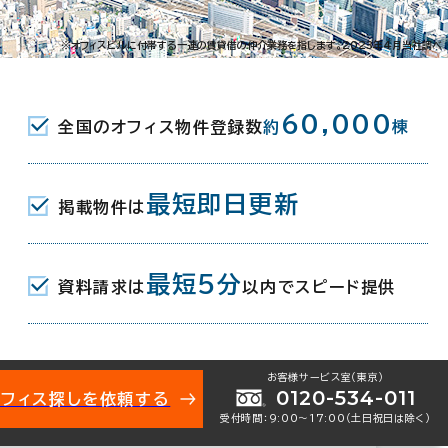
-7
※オフィスビルに付帯する一連の賃貸借の仲介業務を指します。2023年4月当社調べ
( ＪＲ ) 長良口 8分
60,000
全国のオフィス物件登録数
約
棟
駅 ( 名鉄各務原線･名古屋本線 ) 3
( 名鉄名古屋本線 ) 15分
最短即日更新
掲載物件は
最短5分
資料請求は
以内でスピード提供
月
お客様サービス室（東京）
0120-534-011
オフィス探しを依頼する
受付時間：9:00〜17:00（土日祝日は除く）