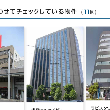
（
11
）
わせてチェックしている物件
棟
ラピスタ