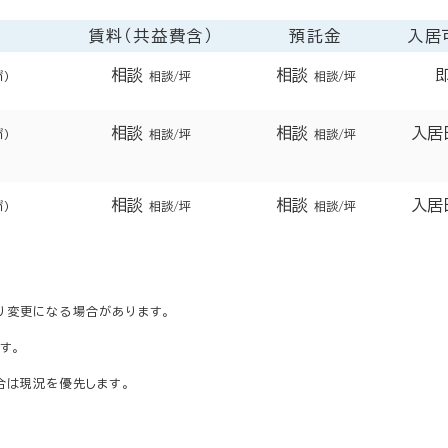
賃料（共益費含）
預託金
入居
相談
相談
㎡）
相談/坪
相談/坪
相談
相談
入居
㎡）
相談/坪
相談/坪
相談
相談
入居
㎡）
相談/坪
相談/坪
り変更になる場合があります。
す。
合は現況を優先します。