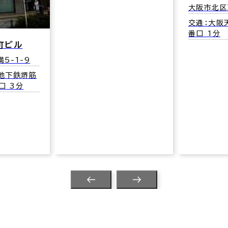
大阪市北区
交通：大阪天
番口 1分
町ビル
5-1-9
(地下鉄堺筋
口 3分