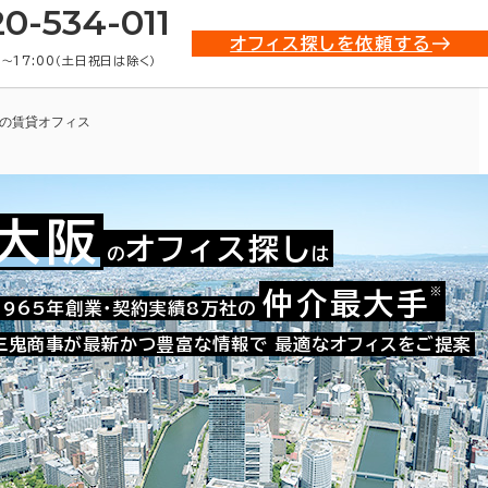
20-534-011
オフィス探しを依頼する
0〜17:00（土日祝日は除く）
の賃貸オフィス
大阪
オフィス探し
の
は
※
仲介最大手
009-00107
1965年創業・契約実績8万社の
お問い合わせ番号：
三鬼商事が最新かつ豊富な情報で
最適なオフィスをご提案