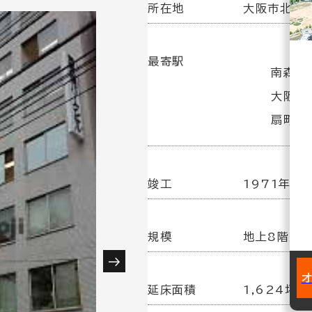
所在地
大阪市北区西
最寄駅
南森町
大阪天満
扇町駅
竣工
1971年11
規模
地上8階／
延床面積
1,624坪