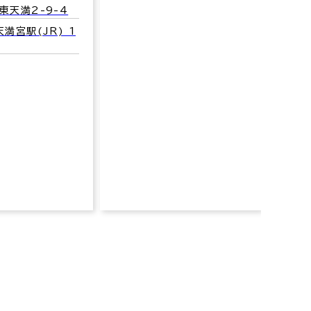
梅田
東天満2-9-4
大阪市
満宮駅(JR) 1
交通
線) 