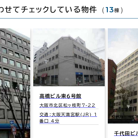
（
13
）
わせてチェックしている物件
棟
高橋ビル東６号館
大阪市北区松ヶ枝町7-22
交通：大阪天満宮駅(JR) 1
番口 4分
千代田ビ