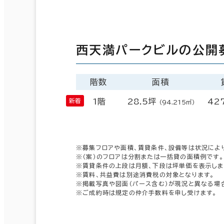
西天満パークビルの公開
階数
面積
1階
28.5坪
42
（94.215㎡）
※募集フロアや面積、賃貸条件、設備等は状況によ
※（案）のフロアは分割または一括貸の面積例です。
※賃貸条件の上段は月額、下段は坪単価を表示しま
※賃料、共益費は別途消費税の対象となります。
※掲載写真や図面（パース含む）が現況と異なる場
※ご成約時は規定の仲介手数料を申し受けます。