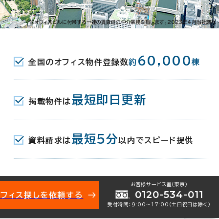
天満5-10-17
※オフィスビルに付帯する一連の賃貸借の仲介業務を指します。2023年4月当社調べ
駅(地下鉄堺筋線･谷町線) 1番口 5分
60,000
全国のオフィス物件登録数
約
棟
宮駅(JR) 3番口 7分
(地下鉄堺筋線) 5番口 9分
最短即日更新
掲載物件は
月
最短5分
資料請求は
以内でスピード提供
地下1階建
お客様サービス室（東京）
0120-534-011
オフィス探しを依頼する
受付時間：9:00〜17:00（土日祝日は除く）