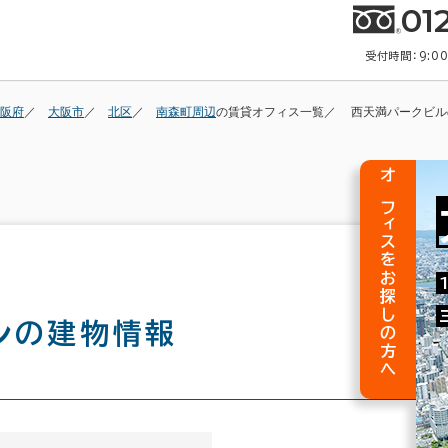
01
受付時間：9:0
阪府
大阪市
北区
南森町周辺
の賃貸オフィス一覧
西天満パークビル
オフィスをお探しの方へ
ル
の建物情報