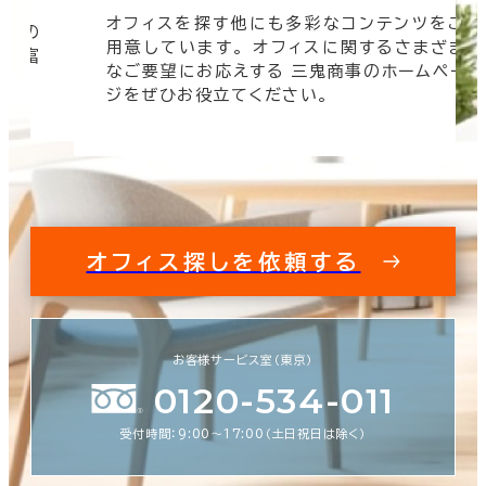
オフィスを探す他にも多彩なコンテンツをご
信頼の
用意しています。 オフィスに関するさまざま
 豊富
なご要望にお応えする 三鬼商事のホームペー
す。
ジをぜひお役立てください。
オフィス探しを依頼する
お客様サービス室（東京）
0120-534-011
受付時間：9:00〜17:00（土日祝日は除く）