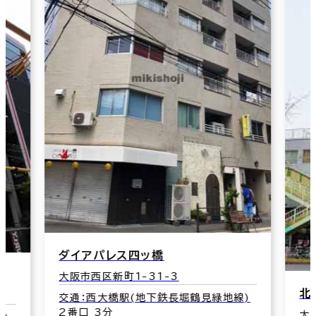
ダイアパレス四ッ橋
大阪市西区新町1-31-3
北
交通：西大橋駅(地下鉄長堀鶴見緑地線)
2番口 3分
大