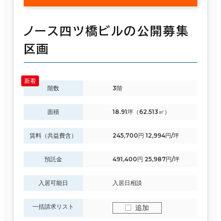
ノース四ツ橋ビルの公開募集
区画
階数
3階
面積
18.91坪（62.513㎡）
賃料（共益費含）
245,700円 12,994円/坪
預託金
491,400円 25,987円/坪
入居可能日
入居日相談
一括請求リスト
追加