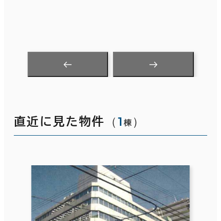
（
1
）
直近に見た物件
棟