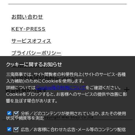
会社概要
移転スケジュール
支店情報
オフィス移転Q&A
お問い合わせ
東京
三鬼商事が選ばれる理由
KEY-PRESS
大阪
一般事業主行動計画
サービスオフィス
名古屋
採用情報
プライバシーポリシー
札幌
ご契約者様の声
クッキーに関するお知らせ
ご利用にあたって
仙台
三鬼商事では、サイト閲覧者の利便性向上(サイトのサービス・各種
Cookie等の利用について
横浜
入力補助)のためにCookieを使用します。
詳細については
Cookie等の利用について
をご確認ください。
福岡
都道府県から探す
Cookieをブロックすると、お客様へのサービスの提供や改善に影
響を及ぼす場合があります。
オフィスリポート
ログイン
分析／どのコンテンツが使用されているか、またその使用
北海道
Copyright Miki Shoji Co.,ltd
状況や頻度等を測定
まとめて資料請求
青森県
広告／お客様に合わせた広告・メール等のコンテンツ配信