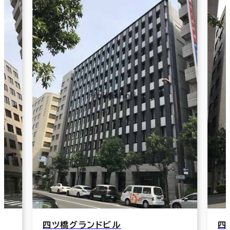
四ツ橋グランドビル
四ツ橋