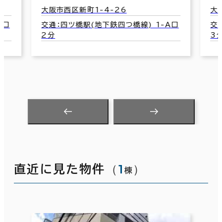
大阪市西区新町1-4-26
大阪市西
交通：四ツ橋駅(地下鉄四つ橋線) 1-A口
交通：四
2分
3分
（
1
）
直近に見た物件
棟