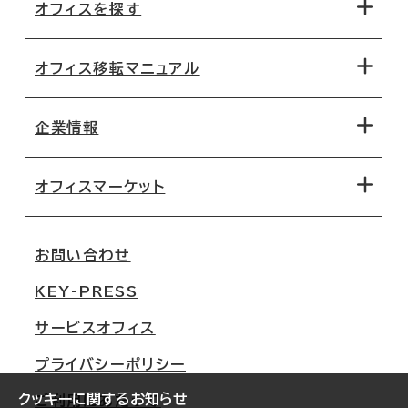
オフィスを探す
オフィス移転マニュアル
エリアから探す
地図から探す
企業情報
オフィス探しのためのチェックポイント
路線・駅から探す
移転コストシミュレーション
オフィスマーケット
会社概要
移転スケジュール
支店情報
オフィス移転Q&A
お問い合わせ
東京
三鬼商事が選ばれる理由
KEY-PRESS
大阪
一般事業主行動計画
サービスオフィス
名古屋
採用情報
プライバシーポリシー
札幌
ご契約者様の声
クッキーに関するお知らせ
ご利用にあたって
仙台