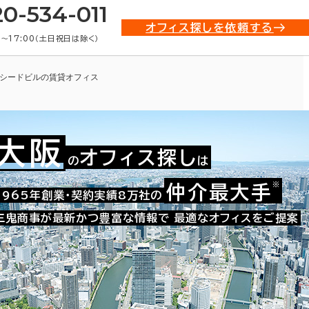
20-534-011
オフィス探しを依頼する
0〜17:00（土日祝日は除く）
シードビルの賃貸オフィス
大阪
オフィス探し
の
は
※
仲介最大手
009-07800
1965年創業・契約実績8万社の
お問い合わせ番号：
三鬼商事が最新かつ豊富な情報で
最適なオフィスをご提案