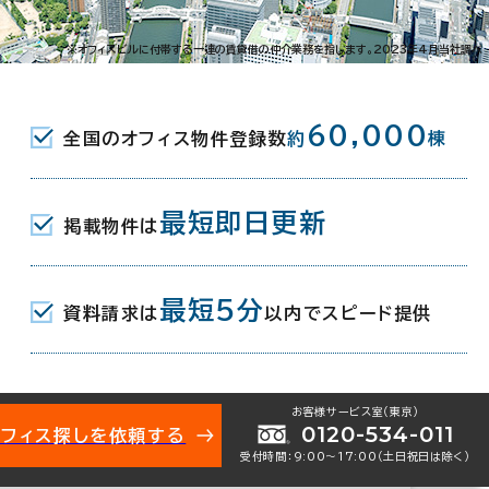
久太郎町1-6-5
※オフィスビルに付帯する一連の賃貸借の仲介業務を指します。2023年4月当社調べ
町駅(地下鉄堺筋線･中央線) 3番口 1
60,000
全国のオフィス物件登録数
約
棟
地下鉄御堂筋線･四つ橋線･中央線) 12番
最短即日更新
掲載物件は
(地下鉄堺筋線/京阪本線) 5番口 14
最短5分
資料請求は
以内でスピード提供
月
お客様サービス室（東京）
0120-534-011
オフィス探しを依頼する
地下1階建
受付時間：9:00〜17:00（土日祝日は除く）