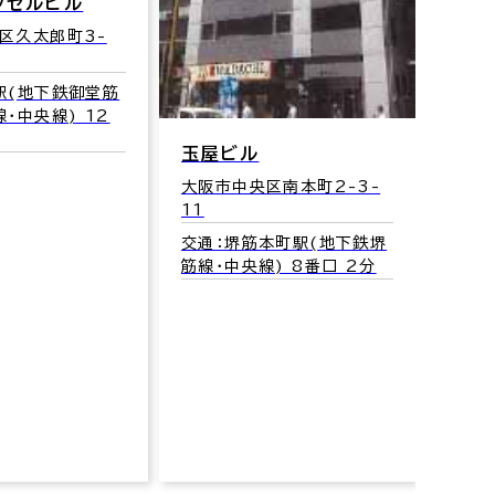
クセルビル
大阪市
2
区久太郎町3-
交通
線･四
駅(地下鉄御堂筋
口 3
･中央線) 12
玉屋ビル
大阪市中央区南本町2-3-
11
交通：堺筋本町駅(地下鉄堺
筋線･中央線) 8番口 2分