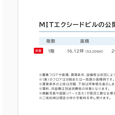
ＭＩＴエクシードビルの公
階数
面積
1階
16.12坪
2
（53.289㎡）
※募集フロアや面積、賃貸条件、設備等は状況によ
※（案）のフロアは分割または一括貸の面積例です。
※賃貸条件の上段は月額、下段は坪単価を表示しま
※賃料、共益費は別途消費税の対象となります。
※掲載写真や図面（パース含む）が現況と異なる場
※ご成約時は規定の仲介手数料を申し受けます。