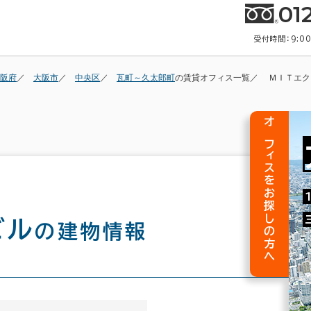
01
受付時間：9:0
阪府
大阪市
中央区
瓦町～久太郎町
の賃貸オフィス一覧
ＭＩＴエク
オフィスをお探しの方へ
ビル
の建物情報