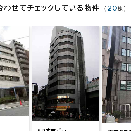
（
20
）
合わせてチェックしている物件
棟
ＳＤ本町ビル