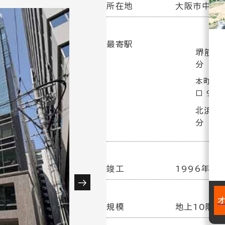
所在地
大阪市中央区
最寄駅
堺筋本
分
本町駅(
口 9分
北浜駅
分
竣工
1996年 2
規模
地上10階／