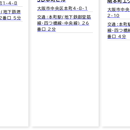
南本町エ
1-4-8
大阪市中央区本町4-8-1
大阪市中央
駅(地下鉄堺
2-10
交通：本町駅(地下鉄御堂筋
2番口 5分
線･四つ橋線･中央線) 26
交通：本町
番口 2分
線･四つ橋線
番口 4分