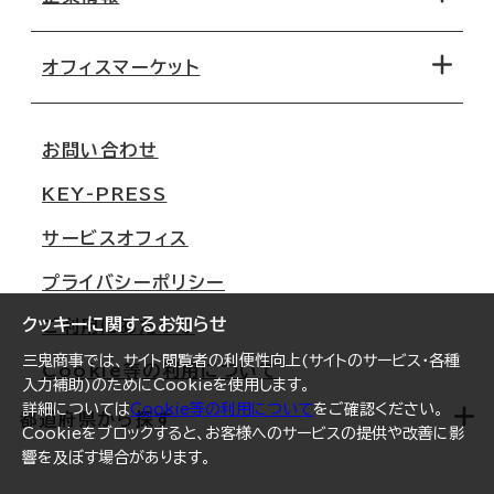
オフィス探しのためのチェックポイント
路線・駅から探す
移転コストシミュレーション
オフィスマーケット
会社概要
移転スケジュール
支店情報
オフィス移転Q&A
お問い合わせ
東京
三鬼商事が選ばれる理由
KEY-PRESS
大阪
一般事業主行動計画
サービスオフィス
名古屋
採用情報
プライバシーポリシー
札幌
ご契約者様の声
クッキーに関するお知らせ
ご利用にあたって
仙台
三鬼商事では、サイト閲覧者の利便性向上(サイトのサービス・各種
Cookie等の利用について
横浜
入力補助)のためにCookieを使用します。
詳細については
Cookie等の利用について
をご確認ください。
福岡
都道府県から探す
Cookieをブロックすると、お客様へのサービスの提供や改善に影
響を及ぼす場合があります。
オフィスリポート