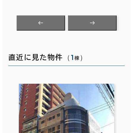
（
1
）
直近に見た物件
棟