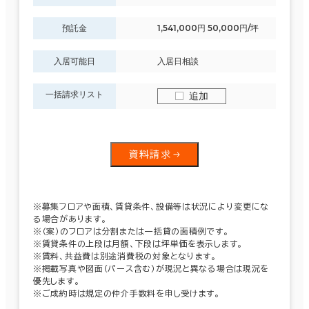
預託金
1,541,000円 50,000円/坪
入居可能日
入居日相談
一括請求リスト
追加
資料請求
※募集フロアや面積、賃貸条件、設備等は状況により変更にな
る場合があります。
※（案）のフロアは分割または一括貸の面積例です。
※賃貸条件の上段は月額、下段は坪単価を表示します。
※賃料、共益費は別途消費税の対象となります。
※掲載写真や図面（パース含む）が現況と異なる場合は現況を
優先します。
※ご成約時は規定の仲介手数料を申し受けます。