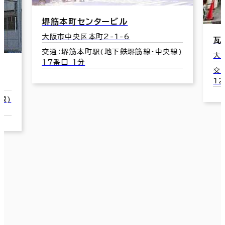
堺筋本町センタービル
大阪市中央区本町2-1-6
瓦
交通：堺筋本町駅(地下鉄堺筋線･中央線)
大
17番口 1分
交
1
線)