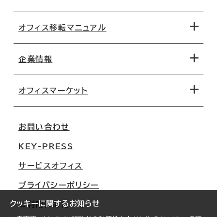
オフィス移転マニュアル
エリアから探す
地図から探す
企業情報
オフィス探しのためのチェックポイント
路線・駅から探す
移転コストシミュレーション
オフィスマーケット
会社概要
移転スケジュール
支店情報
オフィス移転Q&A
お問い合わせ
東京
三鬼商事が選ばれる理由
KEY-PRESS
大阪
一般事業主行動計画
サービスオフィス
名古屋
採用情報
プライバシーポリシー
札幌
ご契約者様の声
クッキーに関するお知らせ
ご利用にあたって
仙台