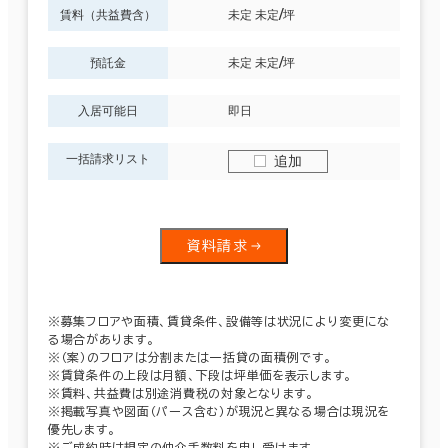
賃料（共益費含）
未定 未定/坪
預託金
未定 未定/坪
入居可能日
即日
一括請求リスト
追加
資料請求
※募集フロアや面積、賃貸条件、設備等は状況により変更にな
る場合があります。
※（案）のフロアは分割または一括貸の面積例です。
※賃貸条件の上段は月額、下段は坪単価を表示します。
※賃料、共益費は別途消費税の対象となります。
※掲載写真や図面（パース含む）が現況と異なる場合は現況を
優先します。
※ご成約時は規定の仲介手数料を申し受けます。