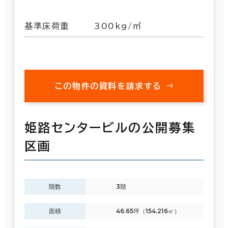
基準床荷重
300kg/㎡
この物件の資料を請求する
姫路センタービルの公開募集
区画
階数
3階
面積
46.65坪（154.216㎡）