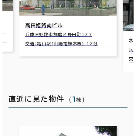
高田姫路南ビル
兵庫県姫路市飾磨区野田町127
ネ
交通：亀山駅(山陽電鉄本線) 12分
兵
交
（
1
）
直近に見た物件
棟