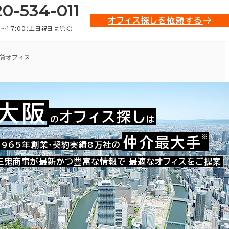
20-534-011
オフィス探しを依頼する
0〜17:00（土日祝日は除く）
貸オフィス
大阪
オフィス探し
の
は
※
仲介最大手
009-40015
1965年創業・契約実績8万社の
お問い合わせ番号：
三鬼商事が最新かつ豊富な情報で
最適なオフィスをご提案