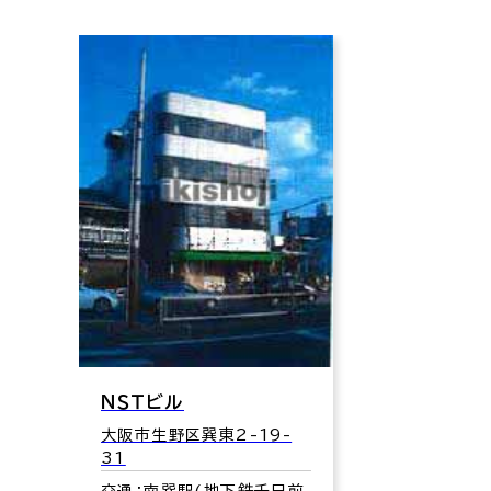
ＮＳＴビル
大阪市生野区巽東2-19-
31
交通：南巽駅(地下鉄千日前