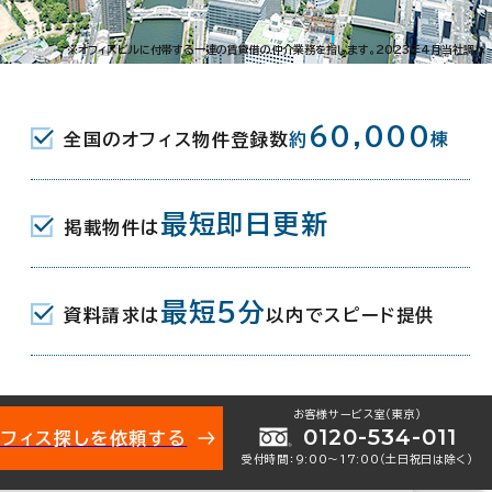
巽東2-19-31
※オフィスビルに付帯する一連の賃貸借の仲介業務を指します。2023年4月当社調べ
(地下鉄千日前線) 1番口 1分
60,000
全国のオフィス物件登録数
約
棟
(地下鉄千日前線) 5番口 13分
最短即日更新
掲載物件は
月
最短5分
資料請求は
以内でスピード提供
お客様サービス室（東京）
0120-534-011
オフィス探しを依頼する
受付時間：9:00〜17:00（土日祝日は除く）