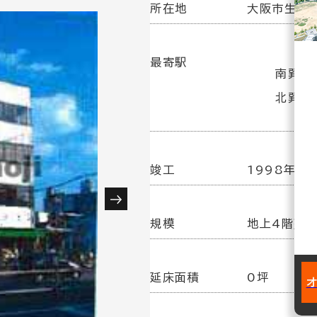
所在地
大阪市生野区
最寄駅
南巽駅
北巽駅
竣工
1998年 1
規模
地上4階建
延床面積
0坪