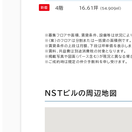
4階
16.61坪
（54.909㎡）
※募集フロアや面積、賃貸条件、設備等は状況によ
※（案）のフロアは分割または一括貸の面積例です。
※賃貸条件の上段は月額、下段は坪単価を表示しま
※賃料、共益費は別途消費税の対象となります。
※掲載写真や図面（パース含む）が現況と異なる場
※ご成約時は規定の仲介手数料を申し受けます。
ＮＳＴビルの周辺地図