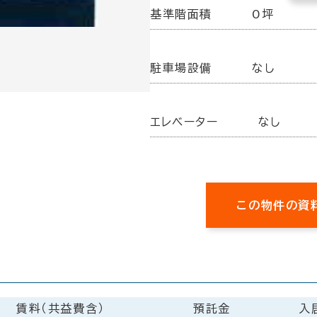
基準階面積
0坪
駐車場設備
なし
エレベーター
なし
この物件の資
画
賃料（共益費含）
預託金
入