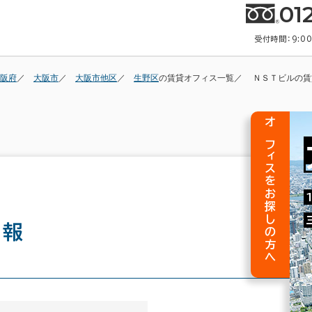
01
受付時間：9:0
阪府
大阪市
大阪市他区
生野区
の賃貸オフィス一覧
ＮＳＴビルの賃
オフィスをお探しの方へ
情報