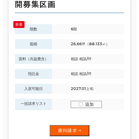
開募集区画
階数
6階
面積
26.66坪（88.133㎡）
賃料（共益費含）
相談 相談/坪
預託金
相談 相談/坪
入居可能日
2027.01上旬
一括請求リスト
追加
資料請求