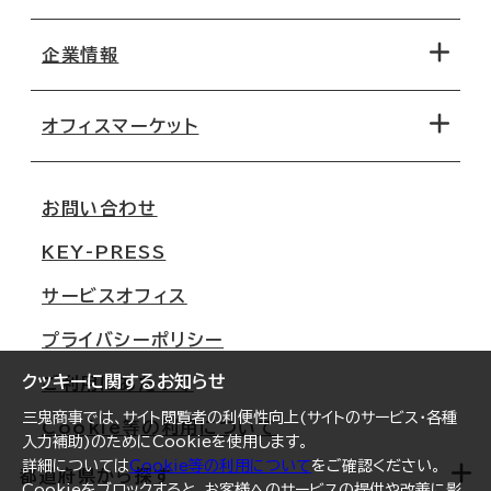
エリアから探す
地図から探す
企業情報
オフィス探しのためのチェックポイント
路線・駅から探す
移転コストシミュレーション
オフィスマーケット
会社概要
移転スケジュール
支店情報
オフィス移転Q&A
お問い合わせ
東京
三鬼商事が選ばれる理由
KEY-PRESS
大阪
一般事業主行動計画
サービスオフィス
名古屋
採用情報
プライバシーポリシー
札幌
ご契約者様の声
クッキーに関するお知らせ
ご利用にあたって
仙台
三鬼商事では、サイト閲覧者の利便性向上(サイトのサービス・各種
Cookie等の利用について
横浜
入力補助)のためにCookieを使用します。
詳細については
Cookie等の利用について
をご確認ください。
福岡
都道府県から探す
Cookieをブロックすると、お客様へのサービスの提供や改善に影