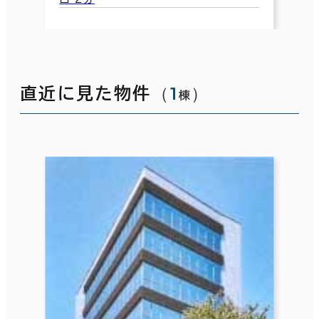
（
1
）
直近に見た物件
棟