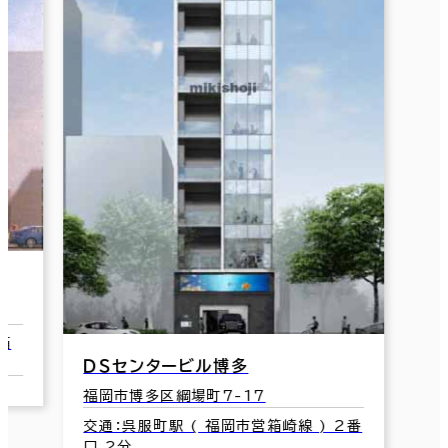
Ｅ
博多祇園ＮＫビル
福
福岡市博多区冷泉町4-17
交
崎
交通：祇園駅(福岡市営空港線) 2番口 2
分