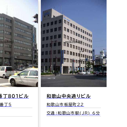
央通りビル
雑村
新ヰゲタビル
屋町22
和歌山
和歌山市美園町5-1-7
市駅(JR) 6分
交通：
交通：和歌山駅(JR) 中央
ボ地下
(西)口 1分