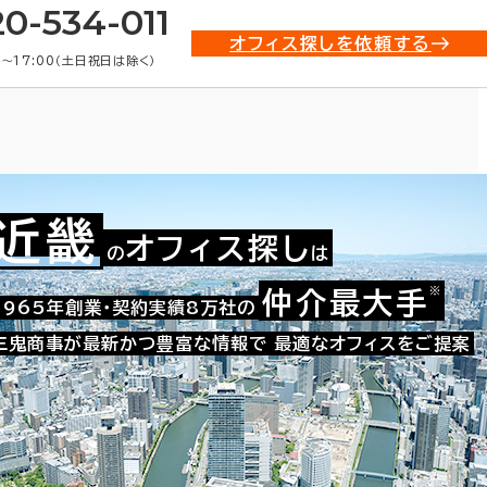
20-534-011
オフィス探しを依頼する
0〜17:00（土日祝日は除く）
近畿
オフィス探し
の
は
※
仲介最大手
009-45219
1965年創業・契約実績8万社の
お問い合わせ番号：
三鬼商事が最新かつ豊富な情報で
最適なオフィスをご提案