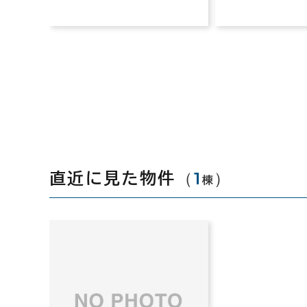
（
1
）
直近に見た物件
棟