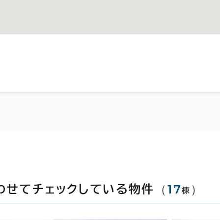
（
17
）
わせてチェックしている物件
棟