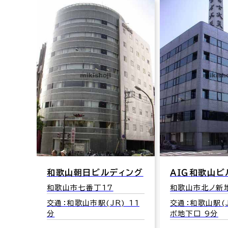
ィング
ＡＩＧ和歌山ビル
ニッセイ和歌
和歌山市北ノ新地1-25
 11
交通：和歌山駅(JR) ヴィー
和歌山市六番丁
ボ地下口 9分
交通：