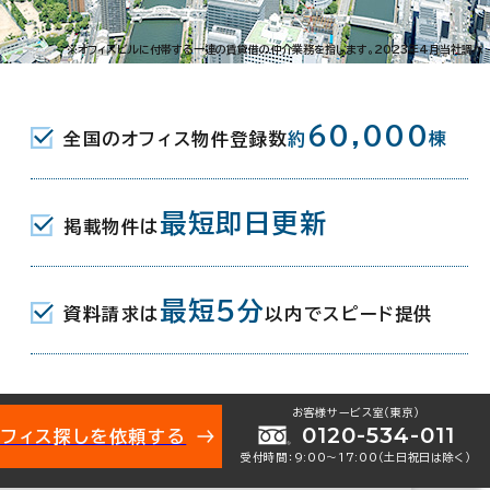
1-6-4
※オフィスビルに付帯する一連の賃貸借の仲介業務を指します。2023年4月当社調べ
 ( ＪＲ ) MIO地下口 5分
60,000
全国のオフィス物件登録数
約
棟
 ( わかやま電鉄貴志川線 ) 5分
 ( わかやま電鉄貴志川線 ) 東口 6分
最短即日更新
掲載物件は
月
最短5分
資料請求は
以内でスピード提供
お客様サービス室（東京）
0120-534-011
オフィス探しを依頼する
受付時間：9:00〜17:00（土日祝日は除く）