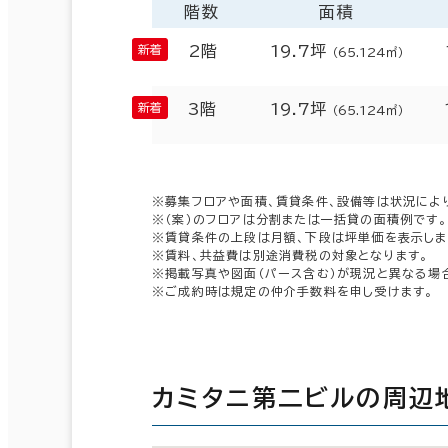
階数
面積
2階
19.7坪
（65.124㎡）
3階
19.7坪
（65.124㎡）
※募集フロアや面積、賃貸条件、設備等は状況によ
※（案）のフロアは分割または一括貸の面積例です。
※賃貸条件の上段は月額、下段は坪単価を表示しま
※賃料、共益費は別途消費税の対象となります。
※掲載写真や図面（パース含む）が現況と異なる場
※ご成約時は規定の仲介手数料を申し受けます。
カミタニ第二ビルの周辺