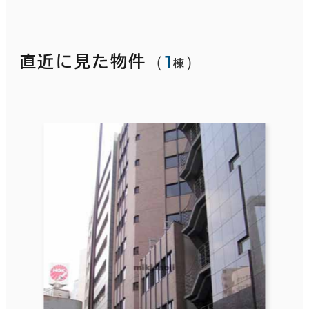
（
1
）
直近に見た物件
棟