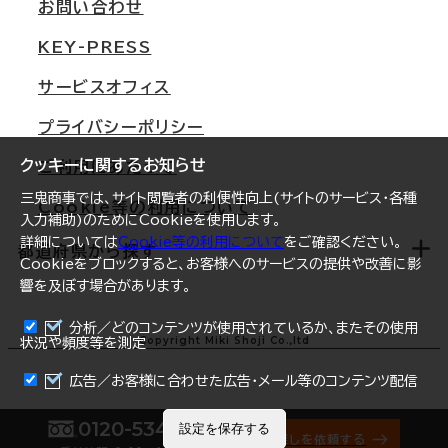
オフィス移転Q&A
お問い合わせ
東京
三鬼商事が選ばれる理由
KEY-PRESS
大阪
一般事業主行動計画
サービスオフィス
名古屋
採用情報
プライバシーポリシー
札幌
ご契約者様の声
クッキーに関するお知らせ
ご利用にあたって
仙台
三鬼商事では、サイト閲覧者の利便性向上(サイトのサービス・各種
Cookie等の利用について
横浜
入力補助)のためにCookieを使用します。
詳細については
Cookie等の利用について
をご確認ください。
福岡
都道府県から探す
Cookieをブロックすると、お客様へのサービスの提供や改善に影
響を及ぼす場合があります。
オフィスリポート
ログイン
分析／どのコンテンツが使用されているか、またその使用
北海道
Copyright Miki Shoji Co.,ltd
状況や頻度等を測定
まとめて資料請求
青森県
広告／お客様に合わせた広告・メール等のコンテンツ配信
岩手県
0120-534-011
設定を保存する
オフィス探しを依頼する