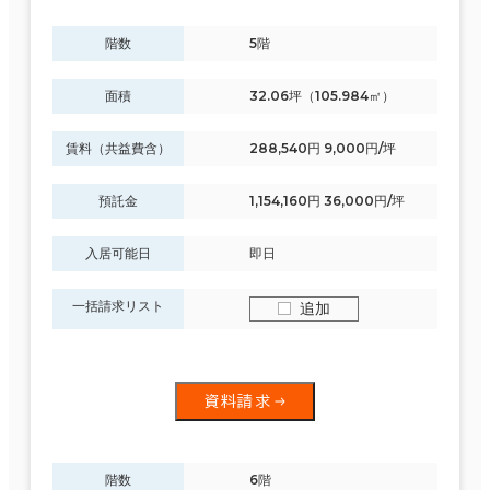
階数
5階
面積
32.06坪（105.984㎡）
賃料（共益費含）
288,540円 9,000円/坪
預託金
1,154,160円 36,000円/坪
入居可能日
即日
一括請求リスト
追加
資料請求
階数
6階