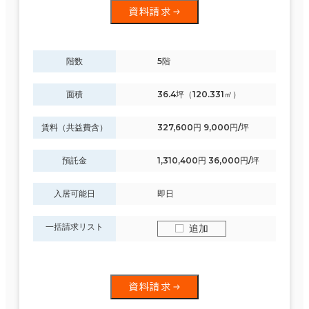
資料請求
階数
5階
面積
36.4坪（120.331㎡）
賃料（共益費含）
327,600円 9,000円/坪
預託金
1,310,400円 36,000円/坪
入居可能日
即日
一括請求リスト
追加
資料請求