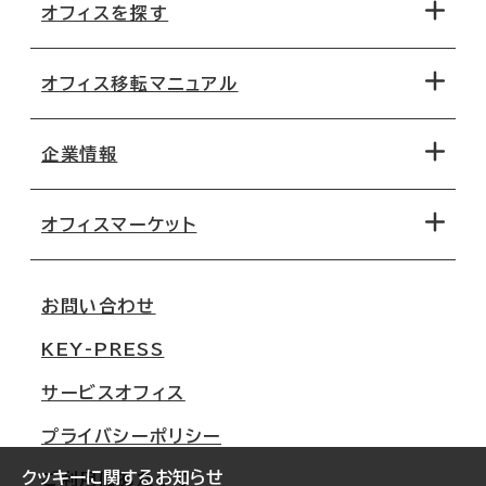
オフィスを探す
オフィス移転マニュアル
エリアから探す
地図から探す
企業情報
オフィス探しのためのチェックポイント
路線・駅から探す
移転コストシミュレーション
オフィスマーケット
会社概要
移転スケジュール
支店情報
オフィス移転Q&A
お問い合わせ
東京
三鬼商事が選ばれる理由
KEY-PRESS
大阪
一般事業主行動計画
サービスオフィス
名古屋
採用情報
プライバシーポリシー
札幌
ご契約者様の声
クッキーに関するお知らせ
ご利用にあたって
仙台