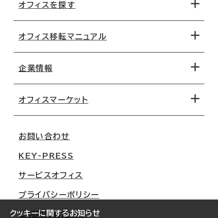
オフィスを探す
オフィス移転マニュアル
エリアから探す
地図から探す
企業情報
オフィス探しのためのチェックポイント
路線・駅から探す
移転コストシミュレーション
オフィスマーケット
会社概要
移転スケジュール
支店情報
オフィス移転Q&A
お問い合わせ
東京
三鬼商事が選ばれる理由
KEY-PRESS
大阪
一般事業主行動計画
サービスオフィス
名古屋
採用情報
プライバシーポリシー
札幌
ご契約者様の声
クッキーに関するお知らせ
ご利用にあたって
仙台