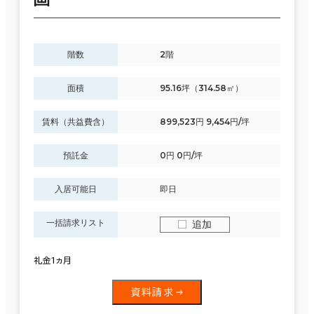
階数
2階
面積
95.16坪（314.58㎡）
賃料（共益費含）
899,523円 9,454円/坪
預託金
0円 0円/坪
入居可能日
即日
一括請求リスト
追加
礼金1ヵ月
資料請求