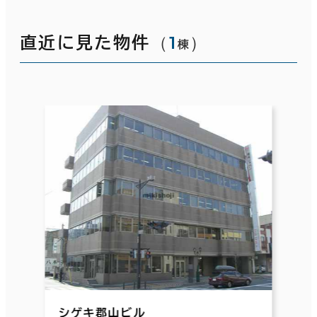
（
1
）
直近に見た物件
棟
シゲキ郡山ビル