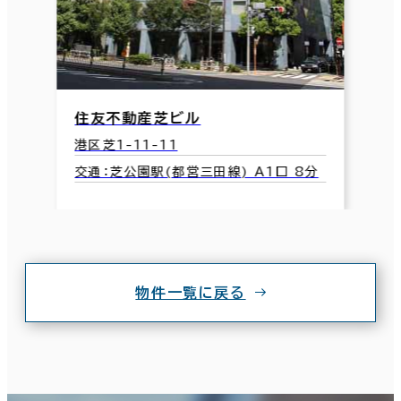
住友不動産芝ビル
港区芝1-11-11
交通：芝公園駅(都営三田線) A1口 8分
物件一覧に戻る