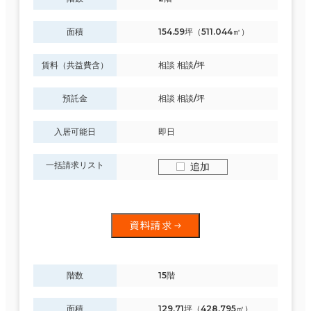
面積
154.59坪（511.044㎡）
賃料（共益費含）
相談 相談/坪
預託金
相談 相談/坪
入居可能日
即日
一括請求リスト
追加
資料請求
階数
15階
面積
129.71坪（428.795㎡）