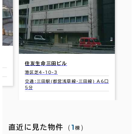
住友生命三田ビル
港区芝4-10-3
交通：三田駅(都営浅草線･三田線) A6口
5分
（
1
）
直近に見た物件
棟