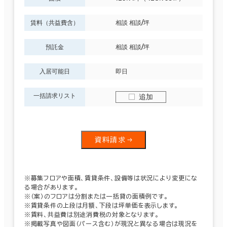
賃料（共益費含）
相談 相談/坪
預託金
相談 相談/坪
入居可能日
即日
一括請求リスト
追加
資料請求
※募集フロアや面積、賃貸条件、設備等は状況により変更にな
る場合があります。
※（案）のフロアは分割または一括貸の面積例です。
※賃貸条件の上段は月額、下段は坪単価を表示します。
※賃料、共益費は別途消費税の対象となります。
※掲載写真や図面（パース含む）が現況と異なる場合は現況を