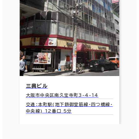
三興ビル
大阪市中央区南久宝寺町3-4-14
交通：本町駅(地下鉄御堂筋線･四つ橋線･
中央線) 12番口 5分