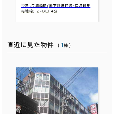
交通：長堀橋駅(地下鉄堺筋線･長堀鶴見
緑地線) 2-B口 4分
（
1
）
直近に見た物件
棟