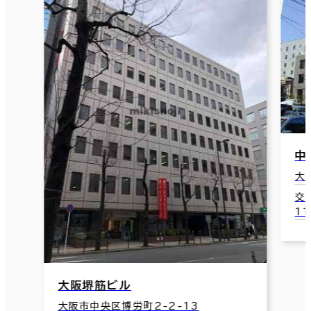
中
大
交
1
大阪堺筋ビル
大阪市中央区博労町2-2-13