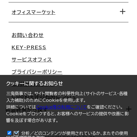
路線・駅から探す
移転コストシミュレーション
オフィスマーケット
会社概要
移転スケジュール
支店情報
オフィス移転Q&A
お問い合わせ
東京
三鬼商事が選ばれる理由
KEY-PRESS
大阪
一般事業主行動計画
サービスオフィス
名古屋
採用情報
プライバシーポリシー
札幌
ご契約者様の声
クッキーに関するお知らせ
ご利用にあたって
仙台
三鬼商事では、サイト閲覧者の利便性向上(サイトのサービス・各種
Cookie等の利用について
横浜
入力補助)のためにCookieを使用します。
詳細については
Cookie等の利用について
をご確認ください。
福岡
都道府県から探す
Cookieをブロックすると、お客様へのサービスの提供や改善に影
響を及ぼす場合があります。
オフィスリポート
ログイン
分析／どのコンテンツが使用されているか、またその使用
北海道