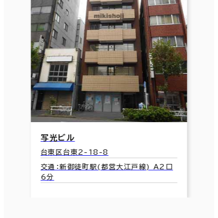
写光ビル
台東区台東2-18-8
交通：新御徒町駅(都営大江戸線) A2口
6分