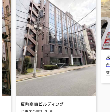
米
台
交通
反町商事ビルディング
台東区台東1-3-5