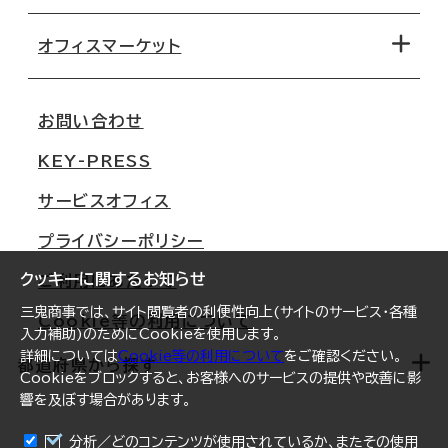
オフィス探しのためのチェックポイント
路線・駅から探す
移転コストシミュレーション
オフィスマーケット
会社概要
移転スケジュール
支店情報
オフィス移転Q&A
お問い合わせ
東京
三鬼商事が選ばれる理由
KEY-PRESS
大阪
一般事業主行動計画
サービスオフィス
名古屋
採用情報
プライバシーポリシー
札幌
ご契約者様の声
クッキーに関するお知らせ
ご利用にあたって
仙台
三鬼商事では、サイト閲覧者の利便性向上(サイトのサービス・各種
Cookie等の利用について
横浜
入力補助)のためにCookieを使用します。
詳細については
Cookie等の利用について
をご確認ください。
福岡
都道府県から探す
Cookieをブロックすると、お客様へのサービスの提供や改善に影
響を及ぼす場合があります。
オフィスリポート
ログイン
分析／どのコンテンツが使用されているか、またその使用