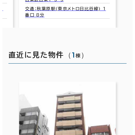
1
交通：秋葉原駅(東京メトロ日比谷線) 1
番口 8分
（
1
）
直近に見た物件
棟