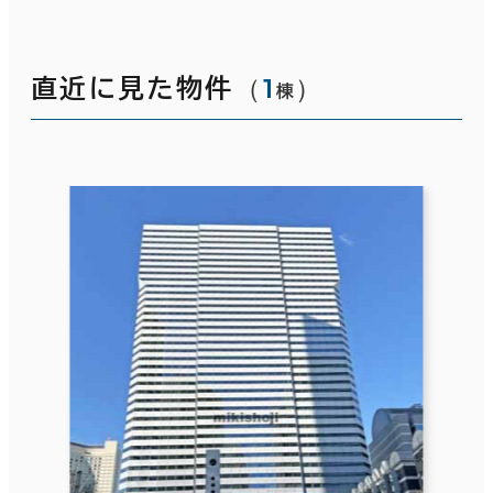
（
1
）
直近に見た物件
棟