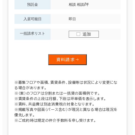
預託金
相談 相談/坪
入居可能日
即日
一括請求リスト
追加
資料請求
※募集フロアや面積、賃貸条件、設備等は状況により変更にな
る場合があります。
※（案）のフロアは分割または一括貸の面積例です。
※賃貸条件の上段は月額、下段は坪単価を表示します。
※賃料、共益費は別途消費税の対象となります。
※掲載写真や図面（パース含む）が現況と異なる場合は現況を
優先します。
※ご成約時は規定の仲介手数料を申し受けます。