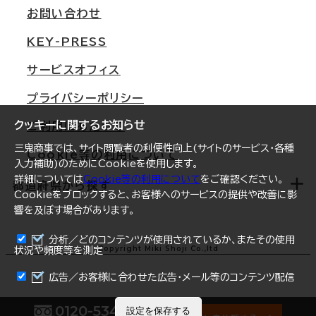
支店情報
オフィス移転Q&A
お問い合わせ
東京
三鬼商事が選ばれる理由
KEY-PRESS
大阪
一般事業主行動計画
サービスオフィス
名古屋
採用情報
プライバシーポリシー
札幌
ご契約者様の声
クッキーに関するお知らせ
ご利用にあたって
仙台
三鬼商事では、サイト閲覧者の利便性向上(サイトのサービス・各種
Cookie等の利用について
横浜
入力補助)のためにCookieを使用します。
詳細については
Cookie等の利用について
をご確認ください。
福岡
都道府県から探す
Cookieをブロックすると、お客様へのサービスの提供や改善に影
響を及ぼす場合があります。
オフィスリポート
ログイン
分析／どのコンテンツが使用されているか、またその使用
北海道
Copyright Miki Shoji Co.,ltd
状況や頻度等を測定
まとめて資料請求
青森県
広告／お客様に合わせた広告・メール等のコンテンツ配信
岩手県
0120-534-011
設定を保存する