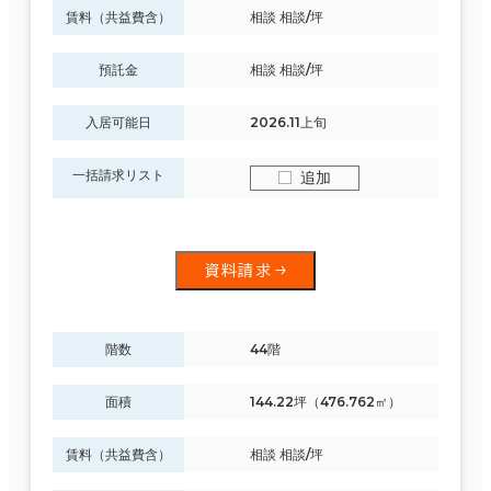
賃料（共益費含）
相談 相談/坪
預託金
相談 相談/坪
入居可能日
2026.11上旬
一括請求リスト
追加
資料請求
階数
44階
面積
144.22坪（476.762㎡）
賃料（共益費含）
相談 相談/坪