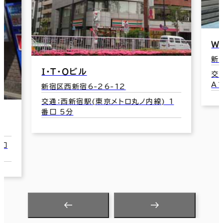
Ｗ
新
Ｉ・Ｔ・Ｏビル
交
A
新宿区西新宿6-26-12
交通：西新宿駅(東京メトロ丸ノ内線) 1
番口 5分
4口