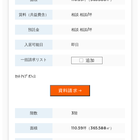
賃料（共益費含）
相談 相談/坪
預託金
相談 相談/坪
入居可能日
即日
一括請求リスト
追加
ｾｯﾄｱｯﾌﾟｵﾌｨｽ
資料請求
階数
3階
面積
110.59坪（365.588㎡）