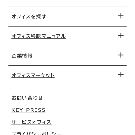
オフィスを探す
オフィス移転マニュアル
エリアから探す
地図から探す
企業情報
オフィス探しのためのチェックポイント
路線・駅から探す
移転コストシミュレーション
オフィスマーケット
会社概要
移転スケジュール
支店情報
オフィス移転Q&A
お問い合わせ
東京
三鬼商事が選ばれる理由
KEY-PRESS
大阪
一般事業主行動計画
サービスオフィス
名古屋
採用情報
プライバシーポリシー