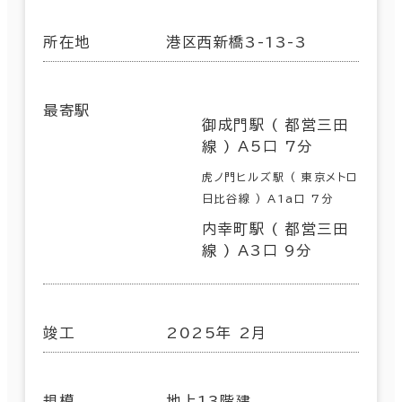
所在地
港区西新橋3-13-3
最寄駅
御成門駅 ( 都営三田
線 ) A5口 7分
虎ノ門ヒルズ駅 ( 東京メトロ
日比谷線 ) A1a口 7分
内幸町駅 ( 都営三田
線 ) A3口 9分
竣工
2025年 2月
規模
地上13階建