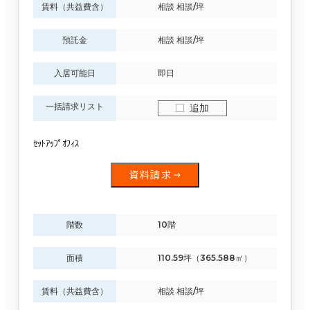
賃料（共益費含）
相談 相談/坪
預託金
相談 相談/坪
入居可能日
即日
一括請求リスト
追加
ｾｯﾄｱｯﾌﾟｵﾌｨｽ
資料請求
階数
10階
面積
110.59坪（365.588㎡）
賃料（共益費含）
相談 相談/坪