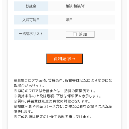
預託金
相談 相談/坪
入居可能日
即日
一括請求リスト
追加
資料請求
※募集フロアや面積、賃貸条件、設備等は状況により変更にな
る場合があります。
※（案）のフロアは分割または一括貸の面積例です。
※賃貸条件の上段は月額、下段は坪単価を表示します。
※賃料、共益費は別途消費税の対象となります。
※掲載写真や図面（パース含む）が現況と異なる場合は現況を
優先します。
※ご成約時は規定の仲介手数料を申し受けます。