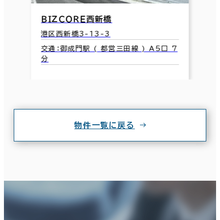
ＢＩＺＣＯＲＥ西新橋
港区西新橋3-13-3
交通：御成門駅 ( 都営三田線 ) A5口 7
分
物件一覧に戻る