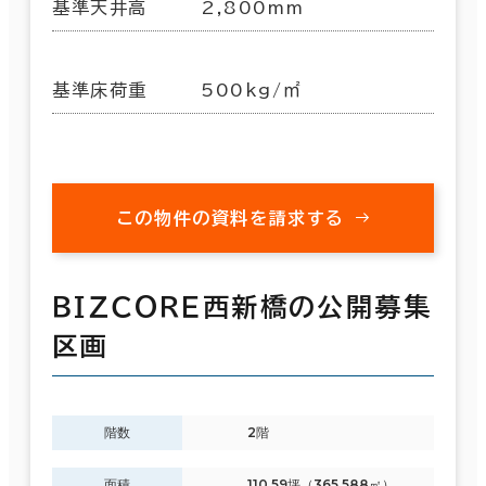
基準天井高
2,800mm
基準床荷重
500kg/㎡
この物件の資料を請求する
ＢＩＺＣＯＲＥ西新橋の公開募集
区画
階数
2階
面積
110.59坪（365.588㎡）