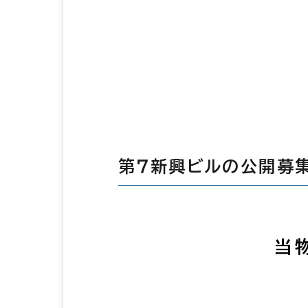
第７新興ビルの公開募
当