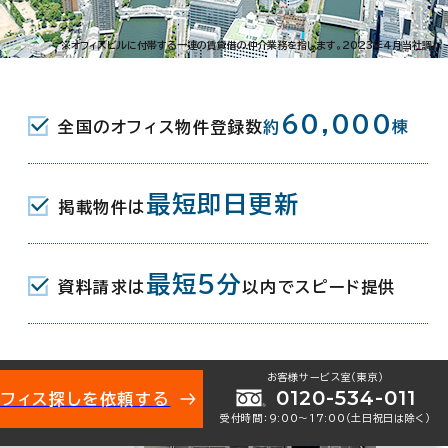
※オフィスビルに付帯する一連の賃貸借の仲介業務を指します。2023年4月当社調べ
60,000
全国のオフィス物件登録数
約
棟
最短即日更新
掲載物件は
最短5分
資料請求は
以内でスピード提供
お客様サービス室（東京）
0120-534-011
オフィス探しを依頼する
ビル
受付時間：9:00〜17:00（土日祝日は除く）
西天満3-5-18