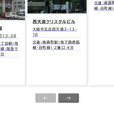
交通：南森
線･谷町線)
西天満クリスタルビル
館
大阪市北区西天満3-13-
18
13-38
交通：南森町駅(地下鉄堺筋
六丁目駅(地
線･谷町線) 2番口 4分
町線/阪急千
1分