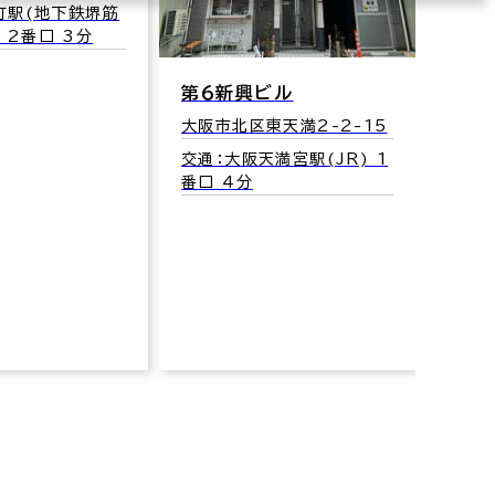
町駅(地下鉄堺筋
 2番口 3分
第６新興ビル
東邦
大阪市北区東天満2-2-15
大阪市
交通：大阪天満宮駅(JR) 1
交通
番口 4分
線･谷