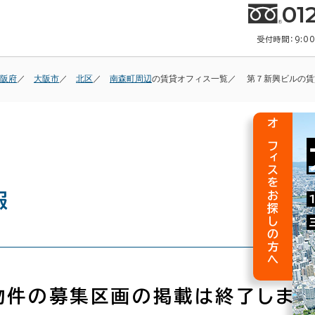
01
受付時間：9:0
阪府
大阪市
北区
南森町周辺
の賃貸オフィス一覧
第７新興ビルの賃
オフィスをお探しの方へ
報
物件の募集区画の掲載は終了しまし