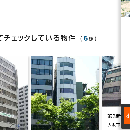
（
6
）
てチェックしている物件
棟
第３新興
大阪市北区