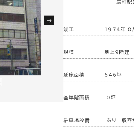
扇町駅
竣工
1974年 8
規模
地上9階建
延床面積
646坪
基準階面積
0坪
駐車場設備
あり 収容