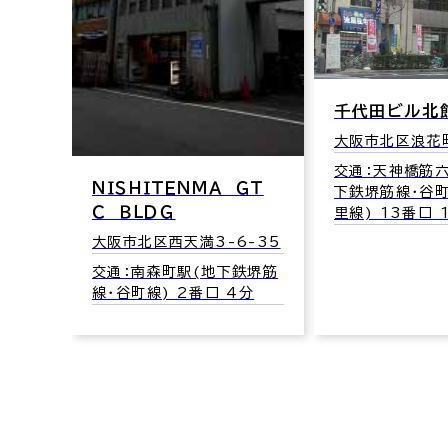
千代田ビル北
大阪市北区浪花町
交通：天神橋筋
ＮＩＳＨＩＴＥＮＭＡ ＧＴ
下鉄堺筋線･谷
Ｃ ＢＬＤＧ
里線) 13番口 
大阪市北区西天満3-6-35
交通：南森町駅(地下鉄堺筋
線･谷町線) 2番口 4分