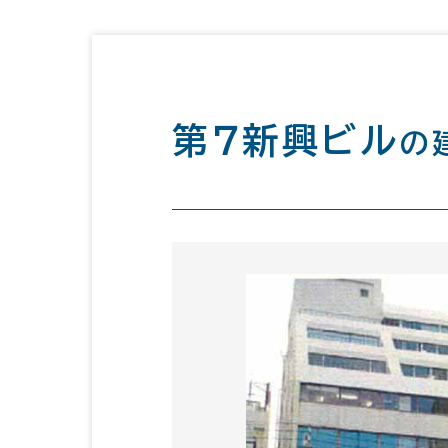
第７新興ビル
の