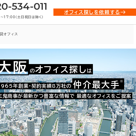
20-534-011
オフィス探しを依頼する
0〜17:00（土日祝日は除く）
貸オフィス
大阪
オフィス探し
の
は
009-02309
お問い合わせ番号：
※
仲介最大手
1965年創業・契約実績8万社の
三鬼商事が最新かつ豊富な情報で
最適なオフィスをご提案
た。