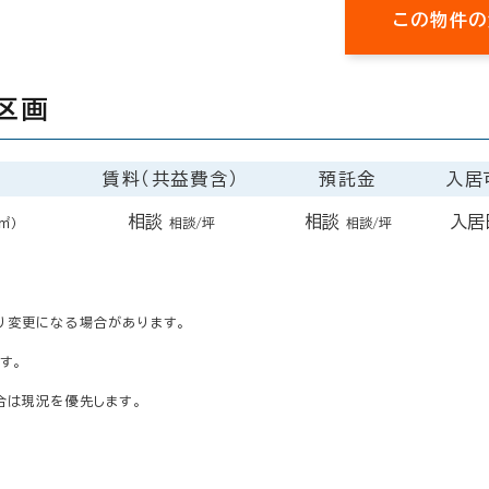
この物件の
区画
賃料（共益費含）
預託金
入居
相談
相談
入居
2㎡）
相談/坪
相談/坪
り変更になる場合があります。
す。
合は現況を優先します。