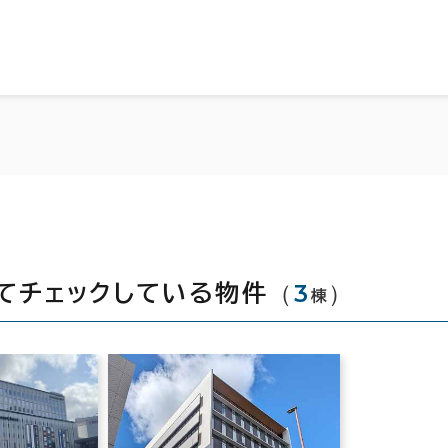
（
3
）
てチェックしている物件
棟