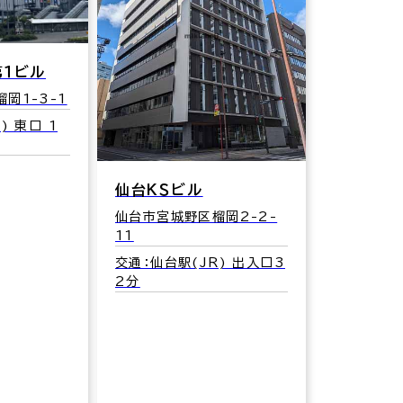
第１ビル
岡1-3-1
) 東口 1
仙台ＫＳビル
仙台市宮城野区榴岡2-2-
11
交通：仙台駅(JR) 出入口3
2分