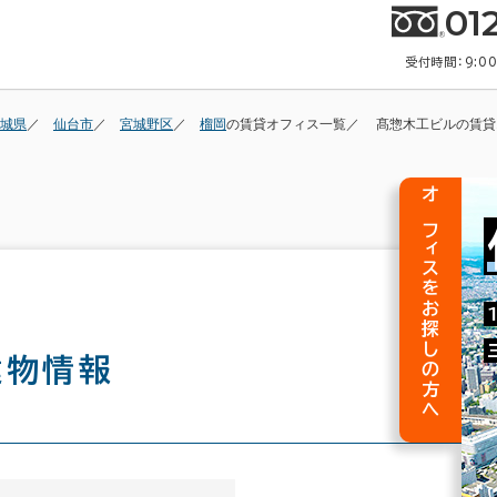
01
受付時間：9:0
城県
仙台市
宮城野区
榴岡
の賃貸オフィス一覧
髙惣木工ビルの賃貸
オフィスをお探しの方へ
建物情報