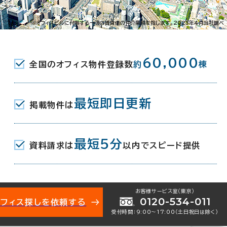
区榴岡2-5-5
※オフィスビルに付帯する一連の賃貸借の仲介業務を指します。2023年4月当社調べ
JR) 出入口3 1分
60,000
全国のオフィス物件登録数
約
棟
通駅(仙台市営東西線) 北1口 4分
(仙台市営南北線･東西線) 北9口 6分
最短即日更新
掲載物件は
月
最短5分
資料請求は
以内でスピード提供
お客様サービス室（東京）
0120-534-011
オフィス探しを依頼する
受付時間：9:00〜17:00（土日祝日は除く）