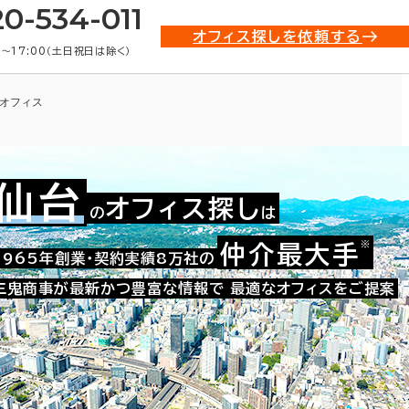
20-534-011
オフィス探しを依頼する
0〜17:00（土日祝日は除く）
オフィス
仙台
オフィス探し
の
は
※
仲介最大手
002-40488
1965年創業・契約実績8万社の
お問い合わせ番号：
三鬼商事が最新かつ豊富な情報で
最適なオフィスをご提案