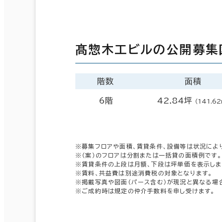
髙惣木工ビルの公開募集
階数
面積
6階
42.84坪
（141.6
※募集フロアや面積、賃貸条件、設備等は状況によ
※（案）のフロアは分割または一括貸の面積例です。
※賃貸条件の上段は月額、下段は坪単価を表示しま
※賃料、共益費は別途消費税の対象となります。
※掲載写真や図面（パース含む）が現況と異なる場
※ご成約時は規定の仲介手数料を申し受けます。