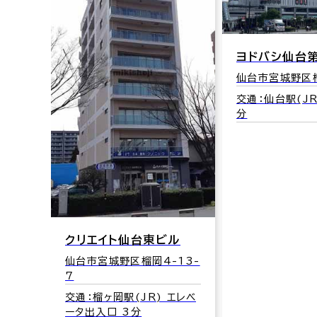
ヨドバシ仙台
仙台市宮城野区榴
交通：仙台駅(JR
分
クリエイト仙台東ビル
仙台市宮城野区榴岡4-13-
7
交通：榴ヶ岡駅(JR) エレベ
ータ出入口 3分