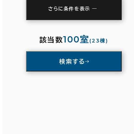
さらに条件を表示
駅徒歩
3分以内
5分以内
10分以内
100室
該当数
(23棟)
入居可能時期
条件で絞り込む
検索する
即入居可能
3か月以内
６か月以内
６か月以上
面積選択
坪数
人数
築年数
～
建築中
1年以内
5年以内
複数フロアを含む
10年以内
20年以内
30年以内