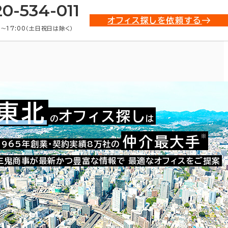
20-534-011
オフィス探しを依頼する
0〜17:00（土日祝日は除く）
東北
オフィス探し
の
は
貸オフィス物件一覧
※
仲介最大手
1965年創業・契約実績8万社の
三鬼商事が最新かつ豊富な情報で
最適なオフィスをご提案
条件で絞り込む