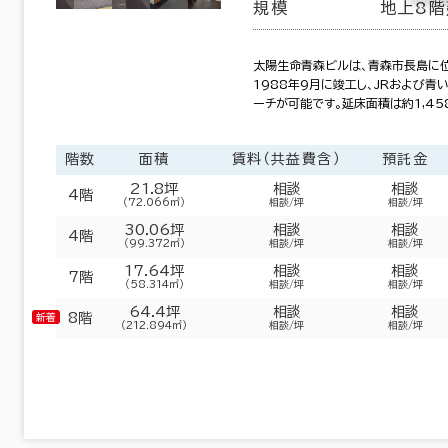
規模
地上8階
太陽生命青森ビルは、青森市長島に位
1988年9月に竣工し、JRおよび青
ーチが可能です。延床面積は約1,45
階数
面積
賃料（共益費含）
預託金
21.8坪
相談
相談
4階
（72.066㎡）
相談/坪
相談/坪
30.06坪
相談
相談
4階
（99.372㎡）
相談/坪
相談/坪
17.64坪
相談
相談
7階
（58.314㎡）
相談/坪
相談/坪
64.4坪
相談
相談
8階
（212.894㎡）
相談/坪
相談/坪