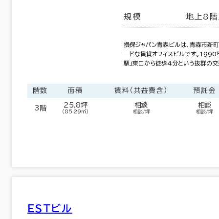
規模
地上8階
損保ジャパン青森ビルは、青森市新町
ードな賃貸オフィスビルです。1990
駅」東口から徒歩4分という抜群の
階数
面積
賃料（共益費含）
預託金
25.8坪
相談
相談
3階
（85.29㎡）
相談/坪
相談/坪
岩手県
宮城県
(137)
(606)
福島県
(149)
ＥＳＴビル