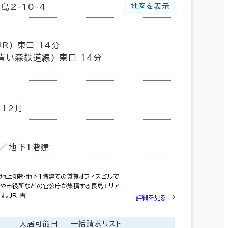
島2-10-4
地図を表示
R) 東口 14分
青い森鉄道線) 東口 14分
年12月
／地下1階建
地上9階・地下1階建ての賃貸オフィスビルで
県庁や市役所などの官公庁が集積する長島エリア
。JR「青
詳細を見る
金
入居可能日
一括請求リスト