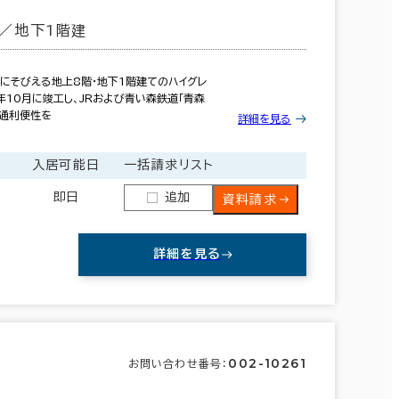
／地下1階建
にそびえる地上8階・地下1階建てのハイグレ
年10月に竣工し、JRおよび青い森鉄道「青森
交通利便性を
詳細を見る
入居可能日
一括請求リスト
即日
追加
資料請求
詳細を見る
秋田県
(164)
002-10261
お問い合わせ番号：