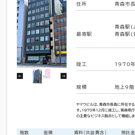
住所
青森市長
青森駅(J
最寄駅
青森駅(
竣工
1970
規模
地上9階
ヤマウビルは、青森市長島に所在する
す。1970年12月に竣工し、青森
の主要なビジネス拠点として機能します
階数
面積
賃料（共益費含）
預託