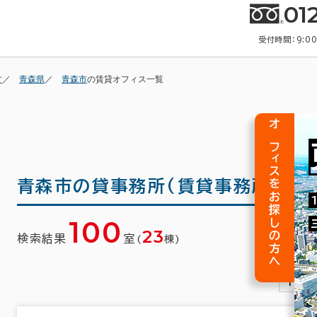
01
受付時間：9:0
す
青森県
青森市
の賃貸オフィス一覧
オフィスをお探しの方へ
青森市の
貸事務所(賃貸事務所)・賃
100
23
検索結果
室
(
棟)
1
2