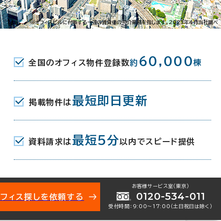
002-10037
お問い合わせ番号：
※オフィスビルに付帯する一連の賃貸借の仲介業務を指します。2023年4月当社調べ
60,000
全国のオフィス物件登録数
約
棟
島2-25-1
地図を表示
最短即日更新
掲載物件は
R) 東口 17分
最短5分
青い森鉄道線) 東口 17分
資料請求は
以内でスピード提供
お客様サービス室（東京）
 9月
0120-534-011
オフィス探しを依頼する
受付時間：9:00〜17:00（土日祝日は除く）