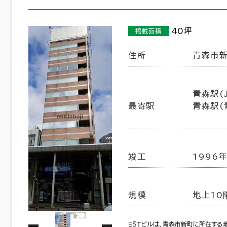
100室
６か月以上
(23棟)
該当数
40坪
掲載面積
この条件で検索する
住所
青森市新
以内
20年以内
30年以内
青森駅(J
最寄駅
青森駅(
竣工
1996
規模
地上10
フロア面積100坪以上
ＥＳＴビルは、青森市新町に所在する地