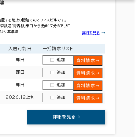
建
置する地上8階建てのオフィスビルです。
い森鉄道「青森駅」東口から徒歩17分のアプロ
8坪、基準階
詳細を見る
入居可能日
一括請求リスト
即日
追加
資料請求
即日
追加
資料請求
即日
追加
資料請求
2026.12上旬
追加
資料請求
詳細を見る