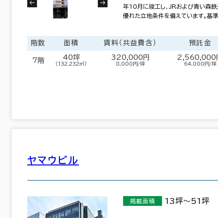
年10月に竣工し、JRおよび青い森
優れた立地条件を備えています。基
階数
面積
賃料（共益費含）
預託金
100室
(23棟)
該当数
40坪
320,000円
2,560,00
7階
（132.232㎡）
8,000円/坪
64,000円/坪
この条件で検索する
ヤマウビル
13坪～51坪
掲載面積