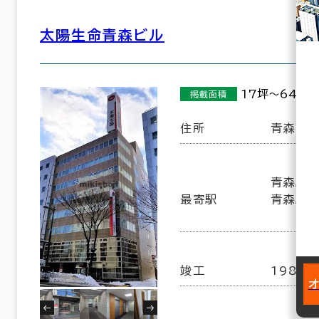
太陽生命青森ビル
17坪～64坪
掲載面積
住所
青森市長
青森駅(J
最寄駅
青森駅(
竣工
1988年