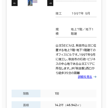
竣工
1997年 9月
規
地上7階／地下1
模
階建
山王ＳＥビルは、秋田市山王に位
置する地上7階・地下1階建ての
オフィスビルです。1997年9月
に竣工し、秋田市の行政・ビジネ
スの中心地である山王エリアに
所在します。JR「秋田駅」西口か
ら徒歩35分の距離
詳細を見る
階数
1階
面積
14.2坪（46.942㎡）