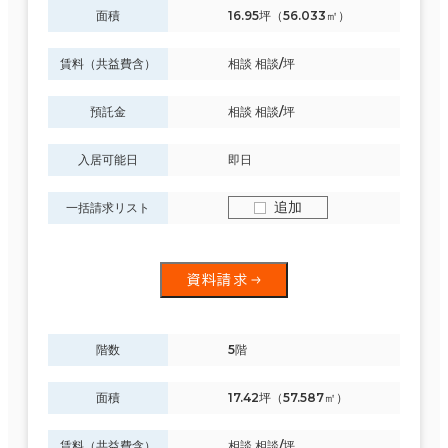
面積
16.95坪（56.033㎡）
賃料（共益費含）
相談 相談/坪
預託金
相談 相談/坪
入居可能日
即日
追加
一括請求リスト
資料請求
階数
5階
面積
17.42坪（57.587㎡）
賃料（共益費含）
相談 相談/坪