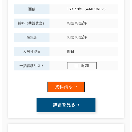
その他
面積
133.39坪（440.961㎡）
制震・免震構造
賃料（共益費含）
相談 相談/坪
駐車場設備あり
預託金
相談 相談/坪
1フロア面積100坪以上
入居可能日
即日
追加
一括請求リスト
該当数
84室
資料請求
(13棟)
詳細を見る
この条件で検索する