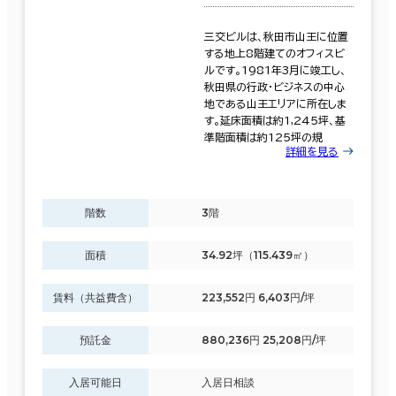
三交ビルは、秋田市山王に位置
する地上8階建てのオフィスビ
ルです。1981年3月に竣工し、
秋田県の行政・ビジネスの中心
地である山王エリアに所在しま
す。延床面積は約1,245坪、基
準階面積は約125坪の規
詳細を見る
階数
3階
面積
34.92坪（115.439㎡）
賃料（共益費含）
223,552円 6,403円/坪
預託金
880,236円 25,208円/坪
入居可能日
入居日相談