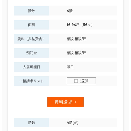
階数
4階
面積
16.94坪（56㎡）
賃料（共益費含）
相談 相談/坪
預託金
相談 相談/坪
入居可能日
即日
追加
一括請求リスト
資料請求
階数
4階(案)