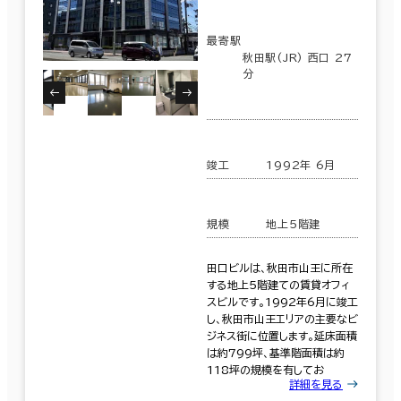
最寄駅
秋田駅(JR) 西口 27
分
竣工
1992年 6月
規模
地上5階建
田口ビルは、秋田市山王に所在
する地上5階建ての賃貸オフィ
スビルです。1992年6月に竣工
し、秋田市山王エリアの主要なビ
ジネス街に位置します。延床面積
は約799坪、基準階面積は約
118坪の規模を有してお
詳細を見る