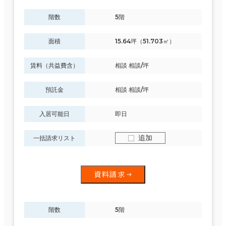
階数
5階
面積
15.64坪（51.703㎡）
賃料（共益費含）
相談 相談/坪
預託金
相談 相談/坪
入居可能日
即日
追加
一括請求リスト
資料請求
階数
5階