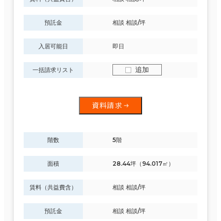
預託金
相談 相談/坪
入居可能日
即日
追加
一括請求リスト
資料請求
階数
5階
面積
28.44坪（94.017㎡）
賃料（共益費含）
相談 相談/坪
預託金
相談 相談/坪