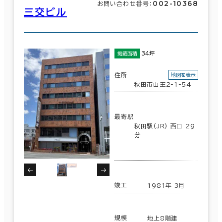
002-10368
お問い合わせ番号：
三交ビル
34坪
掲載面積
住所
地図を表示
秋田市山王2-1-54
最寄駅
秋田駅(JR) 西口 29
分
竣工
1981年 3月
規模
地上8階建