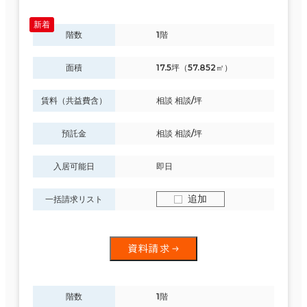
階数
1階
面積
17.5坪（57.852㎡）
賃料（共益費含）
相談 相談/坪
預託金
相談 相談/坪
入居可能日
即日
追加
一括請求リスト
資料請求
階数
1階