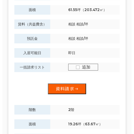
面積
61.55坪（203.472㎡）
賃料（共益費含）
相談 相談/坪
預託金
相談 相談/坪
入居可能日
即日
追加
一括請求リスト
資料請求
階数
2階
面積
19.26坪（63.67㎡）