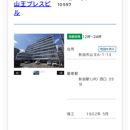
山王プレスビ
10597
ル
12坪～24坪
掲載面積
住所
地図を表示
秋田市山王6-1-13
最寄駅
秋田駅(JR) 西口 35
分
竣工
1982年 5月