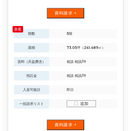
資料請求
駅徒歩
階数
5階
3分以内
面積
73.05坪（241.489㎡）
5分以内
エリアを追加・変更する
10分以内
青森県
(133)
賃料（共益費含）
相談 相談/坪
預託金
相談 相談/坪
岩手県
(137)
入居可能日
即日
入居可能時期
宮城県
(606)
追加
一括請求リスト
即入居可能
秋田県
(164)
3か月以内
山形県
(56)
資料請求
６か月以内