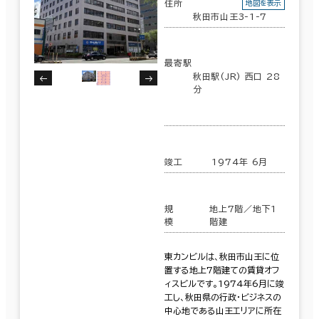
住所
地図を表示
秋田市山王3-1-7
最寄駅
秋田駅(JR) 西口 28
分
竣工
1974年 6月
規
地上7階／地下1
模
階建
東カンビルは、秋田市山王に位
置する地上7階建ての賃貸オフ
ィスビルです。1974年6月に竣
工し、秋田県の行政・ビジネスの
中心地である山王エリアに所在