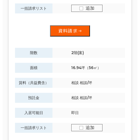
追加
一括請求リスト
資料請求
階数
2階(案)
面積
16.94坪（56㎡）
賃料（共益費含）
相談 相談/坪
預託金
相談 相談/坪
入居可能日
即日
追加
一括請求リスト