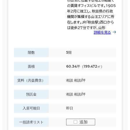
の賃貸オフィスビルです。1985
年2月に竣工し、秋田県の行政
機関が集積する山王エリアに所
在します。JR「秋田駅」西口から
面積選択
は徒歩27分ですが、山形
詳細を見る
坪数
人数
～
階数
5階
複数フロアを含む
面積
60.34坪（199.472㎡）
賃料（共益費含）
相談 相談/坪
賃料選択（共益費含）
預託金
相談 相談/坪
坪単価
月総額
入居可能日
即日
～
追加
一括請求リスト
賃料非公開物件を含む