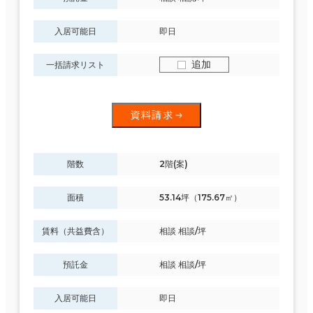
入居可能日
即日
追加
一括請求リスト
資料請求
階数
2階(案)
面積
53.14坪（175.67㎡）
賃料（共益費含）
相談 相談/坪
預託金
相談 相談/坪
入居可能日
即日