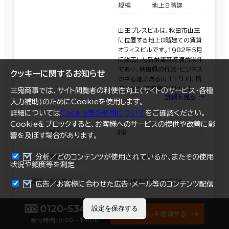
規模
地上8階建
山王プレスビルは、秋田市山王
に位置する地上8階建ての賃貸
オフィスビルです。1982年5月
に竣工した新耐震基準適合物件
であり、秋田県の行政・ビジネス
クッキーに関するお知らせ
の中心地である山王エリアに所
在します。基準階面積は約1
三鬼商事では、サイト閲覧者の利便性向上(サイトのサービス・各種
詳細を見る
入力補助)のためにCookieを使用します。
詳細については
Cookie等の利用について
をご確認ください。
Cookieをブロックすると、お客様へのサービスの提供や改善に影
階数
3階
響を及ぼす場合があります。
面積
24.7坪（81.653㎡）
分析／どのコンテンツが使用されているか、またその使用
状況や頻度等を測定
賃料（共益費含）
232,180円 9,400円/坪
まとめて資料請求
広告／お客様に合わせた広告・メール等のコンテンツ配信
預託金
1,037,400円 42,000円/坪
0120-534-011
設定を保存する
オフィス探しを依頼する
受付時間：9:00〜17:00