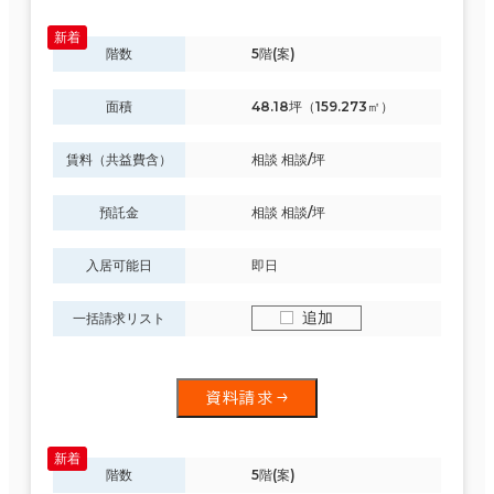
福島県
６か月以上
(149)
階数
5階(案)
84室
(13棟)
該当数
面積
48.18坪（159.273㎡）
賃料（共益費含）
相談 相談/坪
築年数
この条件で検索する
建築中
1年以内
5年以内
預託金
相談 相談/坪
10年以内
20年以内
30年以内
入居可能日
即日
追加
一括請求リスト
階数
1階
2階以上
資料請求
階数
5階(案)