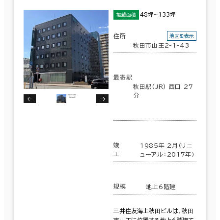
48坪～133坪
掲載面積
住所
地図を表示
秋田市山王2-1-43
最寄駅
秋田駅(JR) 西口 27
分
竣
1985年 2月（リニ
工
ューアル：2017年）
条件で絞り込む
規模
地上6階建
三井住友海上秋田ビルは、秋田
現在の条件
市山王に位置する地上6階建て