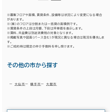
※募集フロアや面積、賃貸条件、設備等は状況により変更になる場合
があります。
その他
※（案）のフロアは分割または一括貸の面積例です。
※賃貸条件の上段は月額、下段は坪単価を表示します。
制震・免震構造
※賃料、共益費は別途消費税の対象となります。
※掲載写真や図面（パース含む）が現況と異なる場合は現況を優先しま
駐車場設備あり
す。
※ご成約時は規定の仲介手数料を申し受けます。
1フロア面積100坪以上
その他の市から探す
該当数
大仙市
横手市
大館市
8室
(1棟)