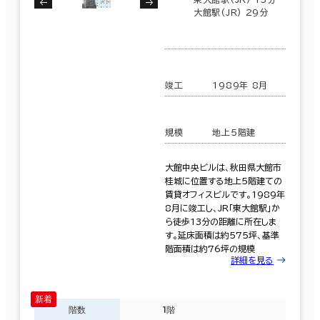
大館駅(JR) 29分
竣工
1989年 8月
規模
地上5階建
大館中央ビルは、秋田県大館市
桂城に位置する地上5階建ての
賃貸オフィスビルです。1989年
8月に竣工し、JR「東大館駅」か
ら徒歩13分の距離に所在しま
す。延床面積は約575坪、基準
階面積は約76坪の規模
詳細を見る
階数
1階