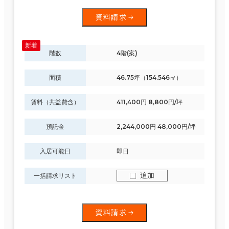
資料請求
現在の条件
階数
4階(案)
面積
46.75坪（154.546㎡）
面積選択
坪数
人数
賃料（共益費含）
411,400円 8,800円/坪
～
預託金
2,244,000円 48,000円/坪
複数フロアを含む
入居可能日
即日
追加
一括請求リスト
賃料選択（共益費含）
坪単価
月総額
資料請求