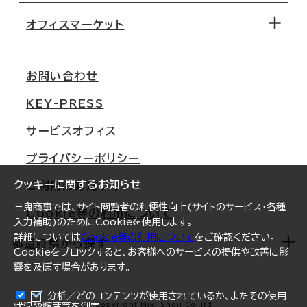
路線・駅から探す
移転コストシミュレーション
オフィスマーケット
会社概要
移転スケジュール
支店情報
オフィス移転Q&A
お問い合わせ
東京
三鬼商事が選ばれる理由
KEY-PRESS
大阪
一般事業主行動計画
サービスオフィス
名古屋
採用情報
プライバシーポリシー
札幌
ご契約者様の声
クッキーに関するお知らせ
ご利用にあたって
仙台
三鬼商事では、サイト閲覧者の利便性向上(サイトのサービス・各種
Cookie等の利用について
横浜
入力補助)のためにCookieを使用します。
詳細については
Cookie等の利用について
をご確認ください。
福岡
都道府県から探す
Cookieをブロックすると、お客様へのサービスの提供や改善に影
響を及ぼす場合があります。
オフィスリポート
ログイン
分析／どのコンテンツが使用されているか、またその使用
北海道
Copyright Miki Shoji Co.,ltd
状況や頻度等を測定