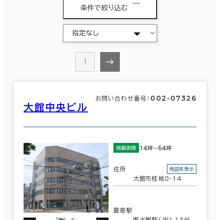
条件で絞り込む
1
002-07326
お問い合わせ番号：
大館中央ビル
14坪～64坪
掲載面積
住所
地図を表示
大館市桂城8-14
最寄駅
東大館駅(JR) 13分