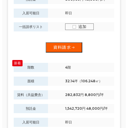
入居可能日
即日
追加
一括請求リスト
資料請求
階数
4階
面積
32.14坪（106.248㎡）
賃料（共益費含）
282,832円 8,800円/坪
預託金
1,542,720円 48,000円/坪
入居可能日
即日