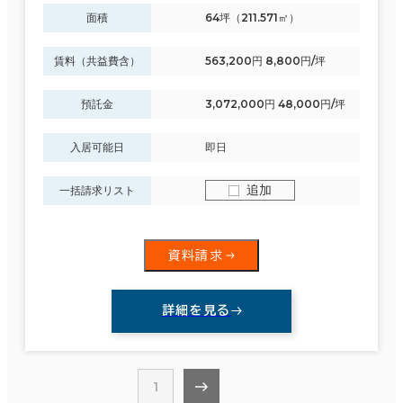
3か月以内
面積
64坪（211.571㎡）
山形県
(56)
６か月以内
賃料（共益費含）
563,200円 8,800円/坪
福島県
６か月以上
(149)
預託金
3,072,000円 48,000円/坪
8室
(1棟)
該当数
入居可能日
即日
築年数
追加
一括請求リスト
この条件で検索する
建築中
1年以内
5年以内
10年以内
20年以内
30年以内
資料請求
詳細を見る
階数
1階
2階以上
1