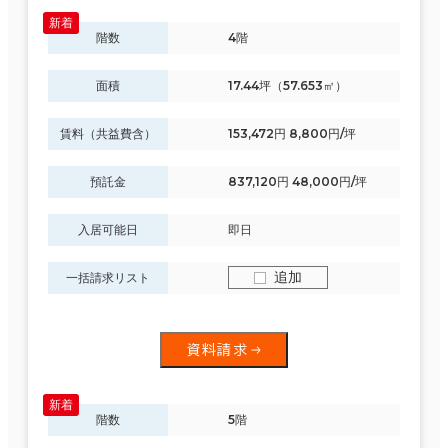
～
階数
4階
賃料非公開物件を含む
面積
17.44坪（57.653㎡）
賃料（共益費含）
153,472円 8,800円/坪
駅徒歩
預託金
837,120円 48,000円/坪
3分以内
5分以内
入居可能日
即日
エリアを追加・変更する
10分以内
青森県
(133)
追加
一括請求リスト
岩手県
(137)
資料請求
入居可能時期
宮城県
(606)
階数
5階
即入居可能
秋田県
(164)