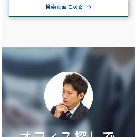
この条件で検索する
検索画面に戻る
オフィス探しで