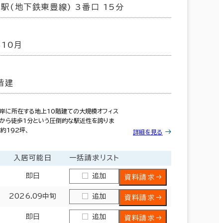
駅(地下鉄東豊線) 3番口 15分
年10月
階建
岸に所在する地上10階建ての大規模オフィス
口から徒歩1分という圧倒的な駅近性を誇りま
約192坪、
詳細を見る
入居可能日
一括請求リスト
即日
追加
資料請求
2026.09中旬
追加
資料請求
即日
追加
資料請求