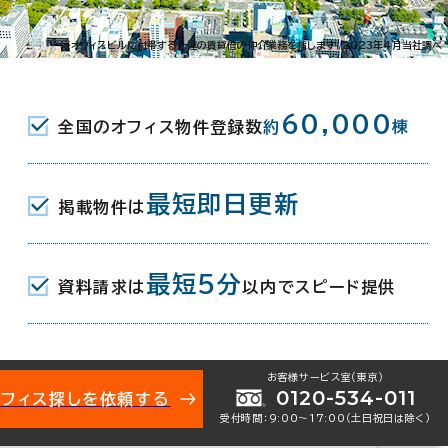
001-10714
お問い合わせ番号：
※オフィスビルに付帯する一連の賃貸借の仲介業務を指します。2023年4月当社調べ
60,000
全国のオフィス物件登録数
約
棟
平区月寒東３条15-6-36
地図を表示
最短即日更新
掲載物件は
－１６停（バス） 2分
最短5分
資料請求は
以内でスピード提供
お客様サービス室（東京）
年 2月
0120-534-011
オフィス探しを依頼する
受付時間：9:00〜17:00（土日祝日は除く）