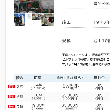
豊平公園
竣工
1973
規模
地上10
平岸スクエアビルは、札幌市豊平区平
ビルです。地下鉄南北線平岸駅3番
す。1973年10月竣工、基準階面積は
階数
面積
賃料（共益費含）
預託金
14坪
105,000円
0円
3階
（46.281㎡）
7,501円/坪
0円/坪
10坪
55,000円
0円
5階
（33.058㎡）
5,500円/坪
0円/坪
19.38坪
85,000円
0円
7階
（64.066㎡）
4,386円/坪
0円/坪