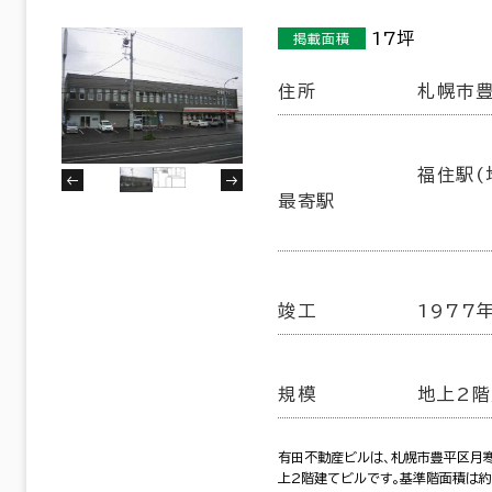
17坪
掲載面積
住所
札幌市豊
福住駅(
最寄駅
竣工
1977
規模
地上2階
有田不動産ビルは、札幌市豊平区月寒
上2階建てビルです。基準階面積は約