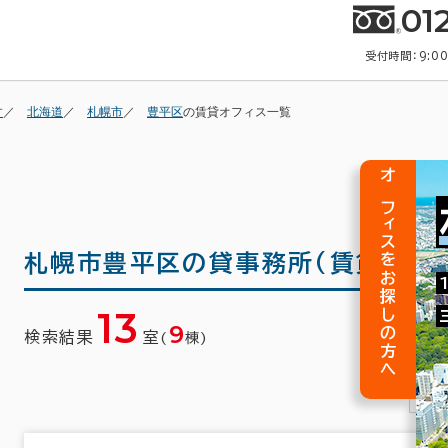
01
受付時間：9:0
す
北海道
札幌市
豊平区
の賃貸オフィス一覧
オフィスをお探しの方へ
札幌市豊平区の
貸事務所(賃貸事務
13
9
検索結果
室
(
棟)
1