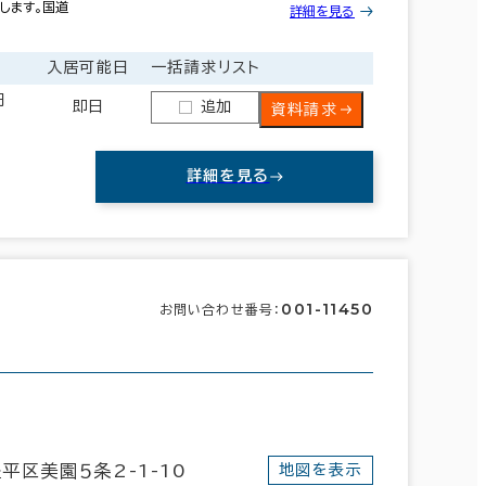
します。国道
詳細を見る
入居可能日
一括請求リスト
円
即日
追加
資料請求
詳細を見る
001-11450
お問い合わせ番号：
すべての選択をクリア
北区
西区
南区
(61)
(29)
(2)
平区美園５条2-1-10
地図を表示