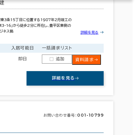
建
東3条15丁目に位置する1987年2月竣工の
3-16」から徒歩2分に所在し、豊平区東側の
ジネス拠
詳細を見る
入居可能日
一括請求リスト
即日
追加
資料請求
詳細を見る
001-10799
お問い合わせ番号：