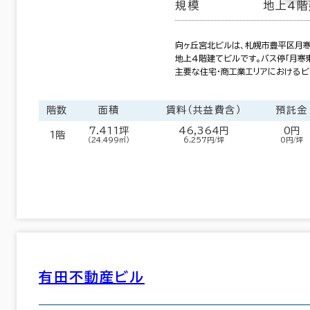
規模
地上4階
向ヶ丘宮北ビルは、札幌市豊平区月寒
地上4階建てビルです。バス停「月寒東
主要な住宅・商工業エリアにおけるビ
階数
面積
賃料（共益費含）
預託金
7.411坪
46,364円
0円
1階
（24.499㎡）
6,257円/坪
0円/坪
有田不動産ビル