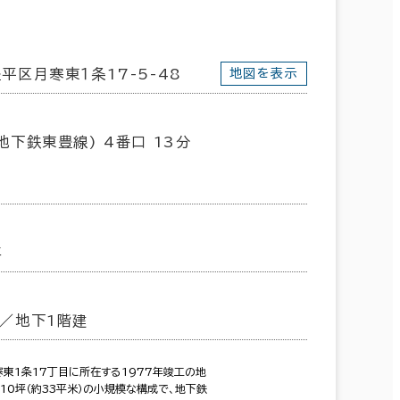
平区月寒東１条17-5-48
地図を表示
地下鉄東豊線) 4番口 13分
年
／地下1階建
東1条17丁目に所在する1977年竣工の地
10坪（約33平米）の小規模な構成で、地下鉄