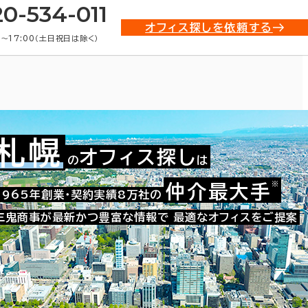
20-534-011
オフィス探しを依頼する
0〜17:00（土日祝日は除く）
札幌
オフィス探し
の
は
所)・賃貸オフィス物件一覧
※
仲介最大手
1965年創業・契約実績8万社の
三鬼商事が最新かつ豊富な情報で
最適なオフィスをご提案
条件で絞り込む