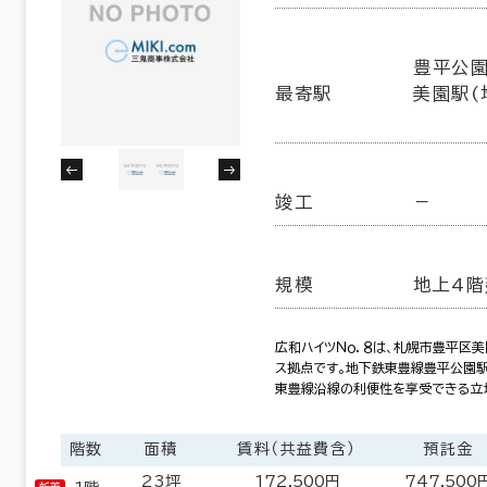
手稲区
清田区
(2)
(1)
６か月以上
豊平公園
13室
(9棟)
最寄駅
美園駅(
該当数
この条件で検索する
以内
20年以内
30年以内
竣工
－
規模
地上4階
広和ハイツＮｏ．８は、札幌市豊平区
ス拠点です。地下鉄東豊線豊平公園駅
東豊線沿線の利便性を享受できる立
階数
面積
賃料（共益費含）
預託金
フロア面積100坪以上
23坪
172,500円
747,500