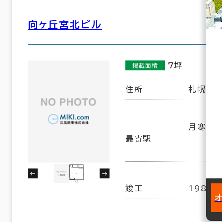
向ヶ丘宮北ビル
7坪
掲載面積
住所
札幌市豊
月寒東３
最寄駅
竣工
1987