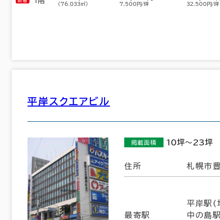
1階
（76.033㎡）
7,500円/坪
32,500円/坪
13室
(9棟)
該当数
この条件で検索する
平岸スクエアビル
10坪～23坪
掲載面積
住所
札幌市豊
平岸駅(
最寄駅
中の島駅