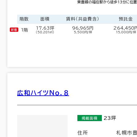
東豊線の福住駅から徒歩13分に位置
階数
面積
賃料（共益費含）
預託金
17.63坪
96,965円
264,450
1階
（58.281㎡）
5,500円/坪
15,000円/坪
広和ハイツＮｏ．８
23坪
掲載面積
中央区南
白石区
東区
(237)
(14)
(19)
住所
札幌市豊