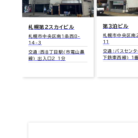
7-
第３泊ビル
札幌第２スカイビル
札幌市中央区南２
札幌市中央区南１条西8-
電山鼻
11
14-3
交通：バスセンタ
交通：西８丁目駅(市電山鼻
下鉄東西線) 1
線) 出入口2 1分