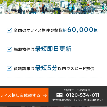
※オフィスビルに付帯する一連の賃貸借の仲介業務を指します。2023年4月当社調べ
60,000
全国のオフィス物件登録数
約
棟
最短即日更新
掲載物件は
最短5分
資料請求は
以内でスピード提供
お客様サービス室（東京）
0120-534-011
オフィス探しを依頼する
受付時間：9:00〜17:00（土日祝日は除く）