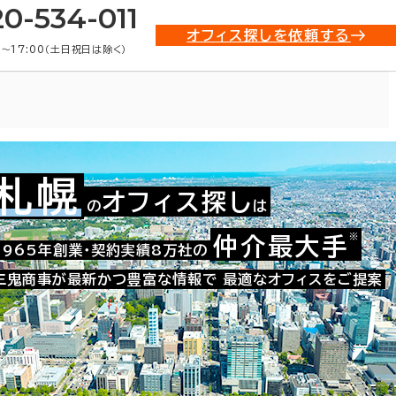
20-534-011
オフィス探しを依頼する
0〜17:00（土日祝日は除く）
札幌
オフィス探し
の
は
001-00619
お問い合わせ番号：
※
仲介最大手
1965年創業・契約実績8万社の
三鬼商事が最新かつ豊富な情報で
最適なオフィスをご提案
た。