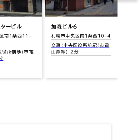
ンタービル
加森ビル６
ＷＥ
区南１条西11-
札幌市中央区南１条西10-4
札幌市
78
交通：中央区役所前駅(市電
区役所前駅(市電
山鼻線) 2分
交通
分
山鼻線