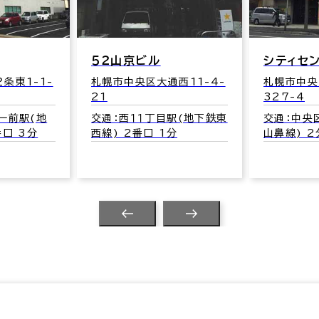
５２山京ビル
シティセ
条東1-1-
札幌市中央区大通西11-4-
札幌市中央
21
327-4
ー前駅(地
交通：西１１丁目駅(地下鉄東
交通：中央
番口 3分
西線) 2番口 1分
山鼻線) 2