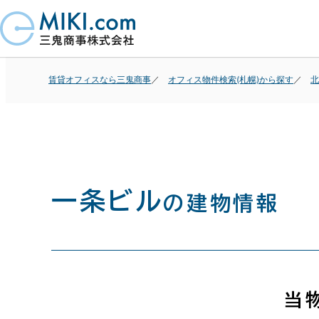
賃貸オフィスなら三鬼商事
オフィス物件検索(札幌)から探す
北
一条ビル
の建物情報
当