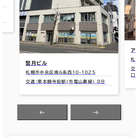
口
ア
札
竪月ビル
交
札幌市中央区南6条西10-1025
口
交通：東本願寺前駅(市電山鼻線) 8分