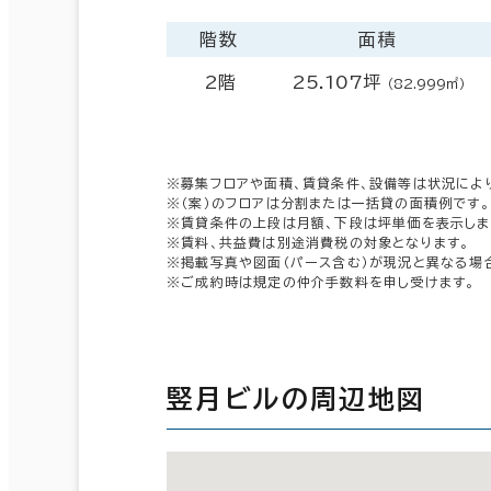
階数
面積
2階
25.107坪
（82.999㎡）
※募集フロアや面積、賃貸条件、設備等は状況によ
※（案）のフロアは分割または一括貸の面積例です。
※賃貸条件の上段は月額、下段は坪単価を表示しま
※賃料、共益費は別途消費税の対象となります。
※掲載写真や図面（パース含む）が現況と異なる場
※ご成約時は規定の仲介手数料を申し受けます。
竪月ビルの周辺地図