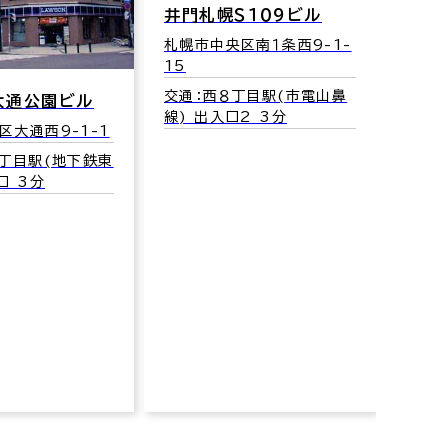
札幌市中央区南１条西6-11
Ｓ１０９ビル
交通：大通駅(地下鉄南北
区南１条西9-1-
線･地下鉄東西線･地下鉄東
豊線) 1番口 2分
丁目駅(市電山鼻
2 3分
第３
札幌市
6
交通
線) 