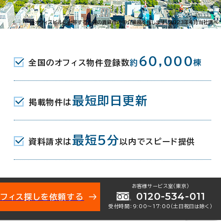
南6条西10-1025
※オフィスビルに付帯する一連の賃貸借の仲介業務を指します。2023年4月当社調べ
寺前駅(市電山鼻線) 8分
60,000
全国のオフィス物件登録数
約
棟
条駅(市電山鼻線) 出入口 9分
役所前駅(市電山鼻線) 外回り出口 10
最短即日更新
掲載物件は
最短5分
資料請求は
以内でスピード提供
月
お客様サービス室（東京）
0120-534-011
オフィス探しを依頼する
受付時間：9:00〜17:00（土日祝日は除く）