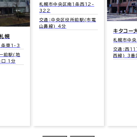
条西12-
井門札幌
札幌市中央
所前駅(市電
15
交通：西８
キタコー大通公園ビル
線) 出入口
札幌市中央区大通西9-1-1
交通：西１１丁目駅(地下鉄東
西線) 3番口 3分