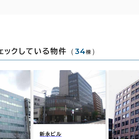
（
34
）
ェックしている物件
棟