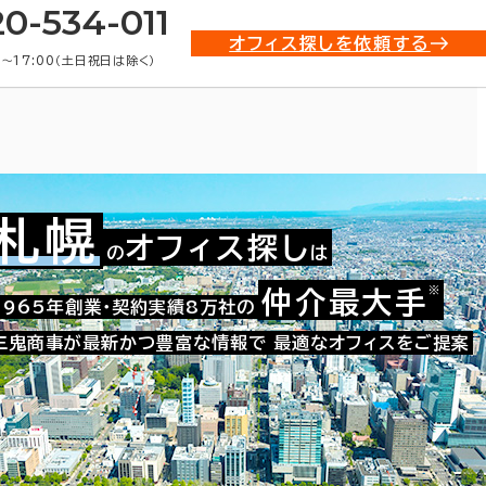
20-534-011
オフィス探しを依頼する
0〜17:00（土日祝日は除く）
札幌
オフィス探し
の
は
※
仲介最大手
001-01062
1965年創業・契約実績8万社の
お問い合わせ番号：
三鬼商事が最新かつ豊富な情報で
最適なオフィスをご提案