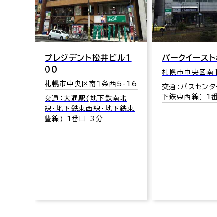
札幌市中央区南１
322
交通：中央区役
山鼻線) 4分
ル１
パークイースト札幌
札幌市中央区南１条東1-3
5-16
交通：バスセンター前駅(地
下鉄東西線) 1番口 1分
南北
下鉄東