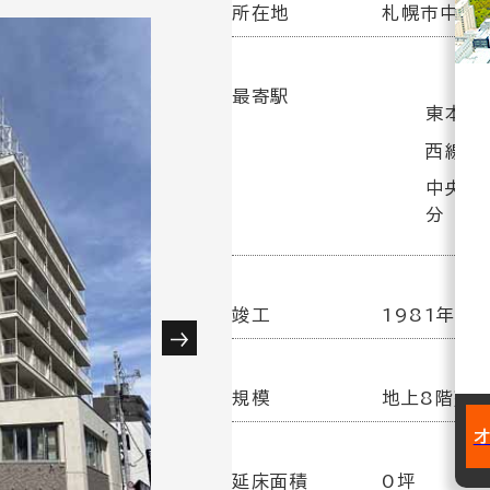
所在地
札幌市中央区
最寄駅
東本願
西線６
中央区
分
竣工
1981年11
規模
地上8階建
延床面積
0坪