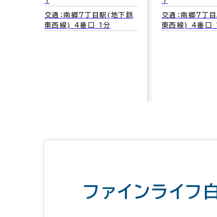
1
7
交通：南郷７丁目駅(地下鉄
交通：南郷７丁目
東西線) 4番口 1分
東西線) 4番口 
ファインライフ