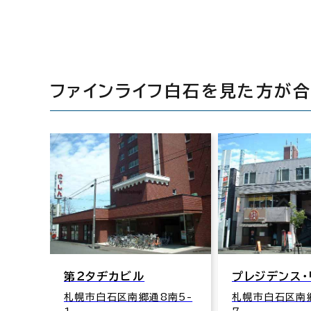
ファインライフ白石を見た方が
第２タヂカビル
プレジデンス・
札幌市白石区南郷通8南5-
札幌市白石区南