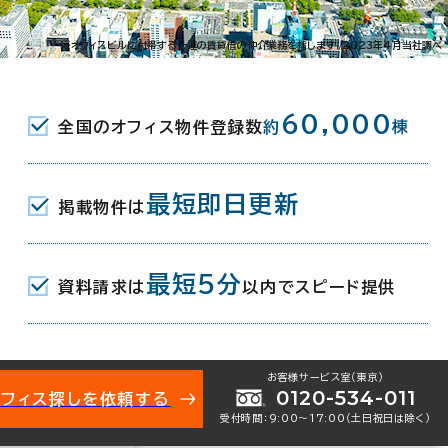
※オフィスビルに付帯する一連の賃貸借の仲介業務を指します。2023年4月当社調べ
60,000
全国のオフィス物件登録数
約
棟
最短即日更新
掲載物件は
最短5分
資料請求は
以内でスピード提供
お客様サービス室（東京）
0120-534-011
オフィス探しを依頼する
受付時間：9:00〜17:00（土日祝日は除く）