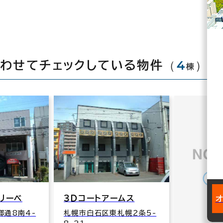
（
4
）
合わせてチェックしている物件
棟
リーベ
３Ｄコートアームス
郷通8南4-
札幌市白石区東札幌２条5-