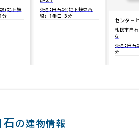
8-21
駅(地下鉄
交通：白石駅(地下鉄東西
1分
線) 1番口 3分
センタ－
札幌市白石
6
交通：白石駅
分
白石
の建物情報