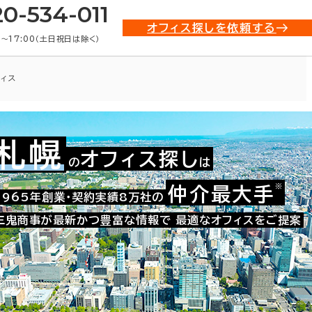
20-534-011
オフィス探しを依頼する
0〜17:00（土日祝日は除く）
ィス
札幌
オフィス探し
の
は
001-01485
お問い合わせ番号：
※
仲介最大手
1965年創業・契約実績8万社の
三鬼商事が最新かつ豊富な情報で
最適なオフィスをご提案
た。