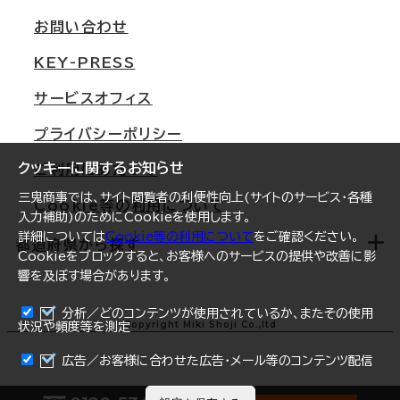
支店情報
オフィス移転Q&A
お問い合わせ
東京
三鬼商事が選ばれる理由
KEY-PRESS
大阪
一般事業主行動計画
サービスオフィス
名古屋
採用情報
プライバシーポリシー
札幌
ご契約者様の声
クッキーに関するお知らせ
ご利用にあたって
仙台
三鬼商事では、サイト閲覧者の利便性向上(サイトのサービス・各種
Cookie等の利用について
横浜
入力補助)のためにCookieを使用します。
詳細については
Cookie等の利用について
をご確認ください。
福岡
都道府県から探す
Cookieをブロックすると、お客様へのサービスの提供や改善に影
響を及ぼす場合があります。
オフィスリポート
ログイン
分析／どのコンテンツが使用されているか、またその使用
北海道
Copyright Miki Shoji Co.,ltd
状況や頻度等を測定
まとめて資料請求
青森県
広告／お客様に合わせた広告・メール等のコンテンツ配信
岩手県