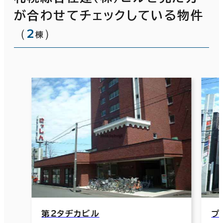
が合わせてチェックしている物件
（
2
）
棟
第２タヂカビル
プ