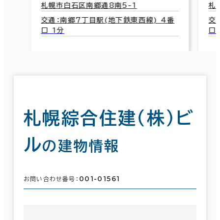
札幌市白石区南郷通8南5-1
札
交通：南郷７丁目駅(地下鉄東西線) 4番
交
口 1分
口
札幌綜合住建（株）ビ
ル
の建物情報
001-01561
お問い合わせ番号：