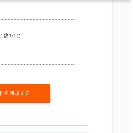
台数10台
料を請求する