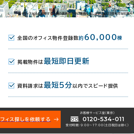
３２条西12-1-15
※オフィスビルに付帯する一連の賃貸借の仲介業務を指します。2023年4月当社調べ
JR) 10分
60,000
全国のオフィス物件登録数
約
棟
条駅(地下鉄南北線) 2番口 12分
(地下鉄南北線) 6番口 15分
最短即日更新
掲載物件は
月
最短5分
資料請求は
以内でスピード提供
地下1階建
お客様サービス室（東京）
0120-534-011
オフィス探しを依頼する
受付時間：9:00〜17:00（土日祝日は除く）