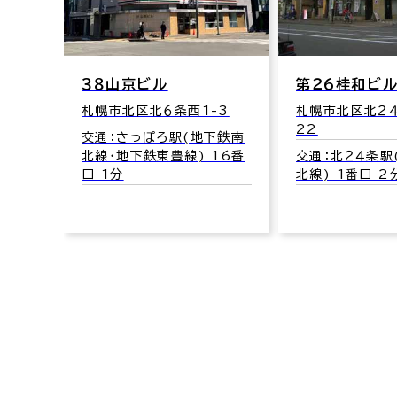
３８山京ビル
第２６桂和ビ
札幌市北区北６条西1-3
札幌市北区北２４
22
交通：さっぽろ駅(地下鉄南
北線･地下鉄東豊線) 16番
交通：北２４条駅
口 1分
北線) 1番口 2