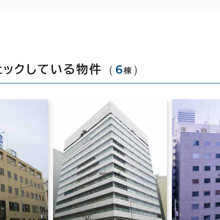
（
6
）
ェックしている物件
棟