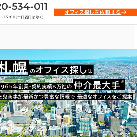
20-534-011
オフィス探しを依頼する
0〜17:00（土日祝日は除く）
札幌
オフィス探し
の
は
※
仲介最大手
001-02106
1965年創業・契約実績8万社の
お問い合わせ番号：
三鬼商事が最新かつ豊富な情報で
最適なオフィスをご提案