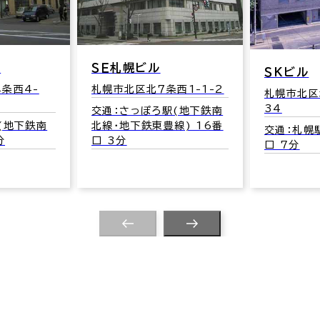
ル
ＳＥ札幌ビル
ＳＫビル
条西4-
札幌市北区北７条西1-1-2
札幌市北区
34
交通：さっぽろ駅(地下鉄南
(地下鉄南
北線･地下鉄東豊線) 16番
交通：札幌駅
分
口 3分
口 7分