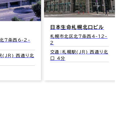
日本生命札幌北口ビル
札石
ィカ
札幌市北区北７条西4-12-
北７条西6-2-
2
札幌市
交通：札幌駅(JR) 西通り北
1
(JR) 西通り北
口 4分
交通
線) 