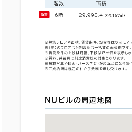
階数
面積
6階
29.998坪
（99.167㎡）
※募集フロアや面積、賃貸条件、設備等は状況によ
※（案）のフロアは分割または一括貸の面積例です。
※賃貸条件の上段は月額、下段は坪単価を表示しま
※賃料、共益費は別途消費税の対象となります。
※掲載写真や図面（パース含む）が現況と異なる場
※ご成約時は規定の仲介手数料を申し受けます。
ＮＵビルの周辺地図