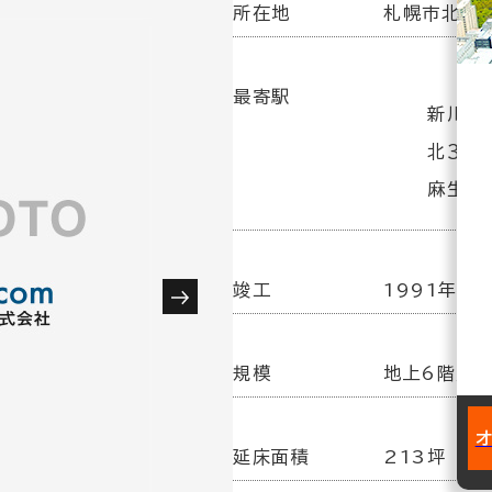
所在地
札幌市北区北
最寄駅
新川駅(
北３４
麻生駅
竣工
1991年 8
規模
地上6階／
延床面積
213坪