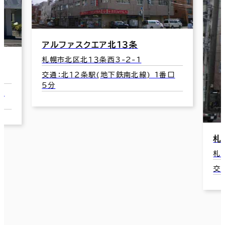
1番口
札石麻生ビル(麻生メディカルビル)
札幌市北区北４０条西4-2-1
交通：麻生駅(地下鉄南北線) 6番口 1分