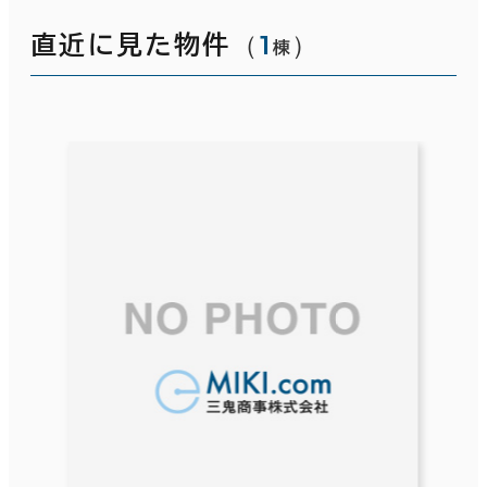
（
1
）
直近に見た物件
棟