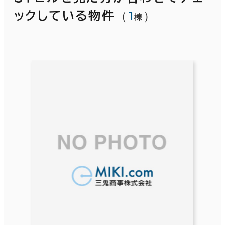
（
1
）
ックしている物件
棟