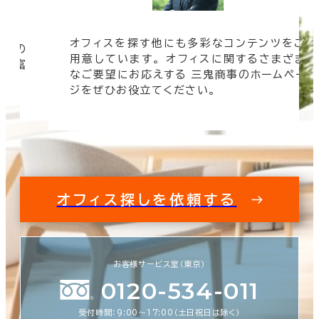
オフィスを探す他にも多彩なコンテンツをご
信頼の
用意しています。 オフィスに関するさまざま
 豊富
なご要望にお応えする 三鬼商事のホームペー
す。
ジをぜひお役立てください。
オフィス探しを依頼する
お客様サービス室（東京）
0120-534-011
受付時間：9:00〜17:00（土日祝日は除く）