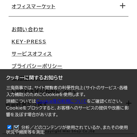
移転コストシミュレーション
オフィスマーケット
会社概要
移転スケジュール
支店情報
オフィス移転Q&A
お問い合わせ
東京
三鬼商事が選ばれる理由
KEY-PRESS
大阪
一般事業主行動計画
サービスオフィス
名古屋
採用情報
プライバシーポリシー
札幌
ご契約者様の声
クッキーに関するお知らせ
ご利用にあたって
仙台
三鬼商事では、サイト閲覧者の利便性向上(サイトのサービス・各種
Cookie等の利用について
横浜
入力補助)のためにCookieを使用します。
詳細については
Cookie等の利用について
をご確認ください。
福岡
都道府県から探す
Cookieをブロックすると、お客様へのサービスの提供や改善に影
響を及ぼす場合があります。
オフィスリポート
ログイン
分析／どのコンテンツが使用されているか、またその使用
北海道
Copyright Miki Shoji Co.,ltd
状況や頻度等を測定