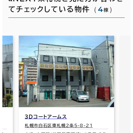
（
4
）
てチェックしている物件
棟
３Ｄコートアームス
札幌市白石区東札幌２条5-8-21