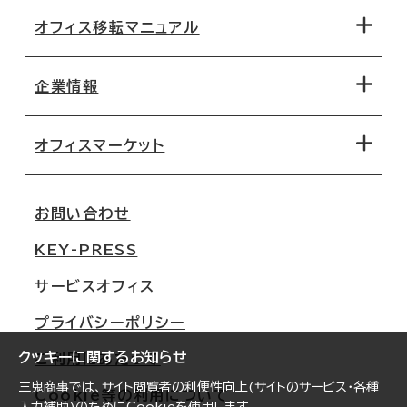
オフィス移転マニュアル
エリアから探す
地図から探す
企業情報
オフィス探しのためのチェックポイント
路線・駅から探す
移転コストシミュレーション
オフィスマーケット
会社概要
移転スケジュール
支店情報
オフィス移転Q&A
お問い合わせ
東京
三鬼商事が選ばれる理由
KEY-PRESS
大阪
一般事業主行動計画
サービスオフィス
名古屋
採用情報
プライバシーポリシー
札幌
ご契約者様の声
クッキーに関するお知らせ
ご利用にあたって
仙台
三鬼商事では、サイト閲覧者の利便性向上(サイトのサービス・各種
Cookie等の利用について
横浜