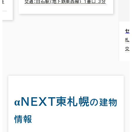
4番
交通：白石駅(地下鉄東西線) 1番口 3分
セ
札
交
αＮＥＸＴ東札幌
の建物
情報